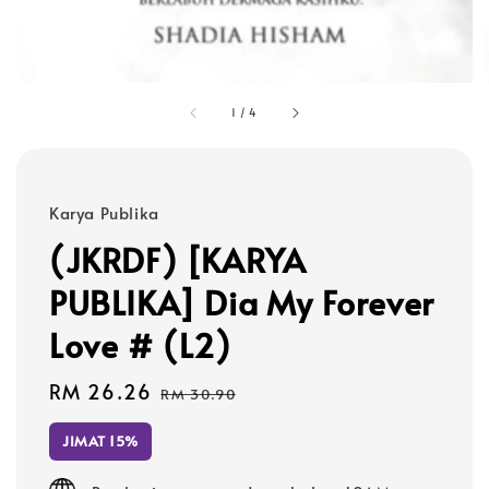
1
/
4
Karya Publika
(JKRDF) [KARYA
PUBLIKA] Dia My Forever
Love # (L2)
Sale
RM 26.26
Regular
RM 30.90
price
price
JIMAT 15%