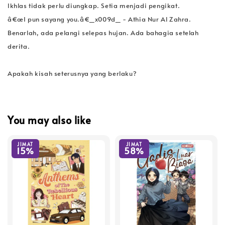
Ikhlas tidak perlu diungkap. Setia menjadi pengikat.
â€œI pun sayang you.â€_x009d_ - Athia Nur Al Zahra.
Benarlah, ada pelangi selepas hujan. Ada bahagia setelah
derita.
Apakah kisah seterusnya yang berlaku?
You may also like
JIMAT
JIMAT
15%
58%