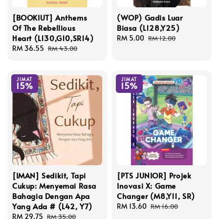
[BOOKIUT] Anthems
(WOP) Gadis Luar
Of The Rebellious
Biasa (L128,Y25)
Heart (L130,G10,SR14)
Sale
RM 5.00
Regular
RM 12.00
Sale
RM 36.55
Regular
price
price
RM 43.00
price
price
JIMAT
JIMAT
15%
15%
[IMAN] Sedikit, Tapi
[PTS JUNIOR] Projek
Cukup: Menyemai Rasa
Inovasi X: Game
Bahagia Dengan Apa
Changer (M8,Y11, SR)
Yang Ada # (L42, Y7)
Sale
RM 13.60
Regular
RM 16.00
Sale
RM 29.75
Regular
price
price
RM 35.00