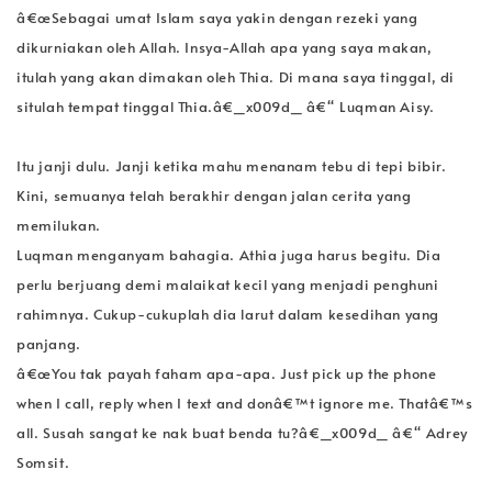
â€œSebagai umat Islam saya yakin dengan rezeki yang
dikurniakan oleh Allah. Insya-Allah apa yang saya makan,
itulah yang akan dimakan oleh Thia. Di mana saya tinggal, di
situlah tempat tinggal Thia.â€_x009d_ â€“ Luqman Aisy.
Itu janji dulu. Janji ketika mahu menanam tebu di tepi bibir.
Kini, semuanya telah berakhir dengan jalan cerita yang
memilukan.
Luqman menganyam bahagia. Athia juga harus begitu. Dia
perlu berjuang demi malaikat kecil yang menjadi penghuni
rahimnya. Cukup-cukuplah dia larut dalam kesedihan yang
panjang.
â€œYou tak payah faham apa-apa. Just pick up the phone
when I call, reply when I text and donâ€™t ignore me. Thatâ€™s
all. Susah sangat ke nak buat benda tu?â€_x009d_ â€“ Adrey
Somsit.