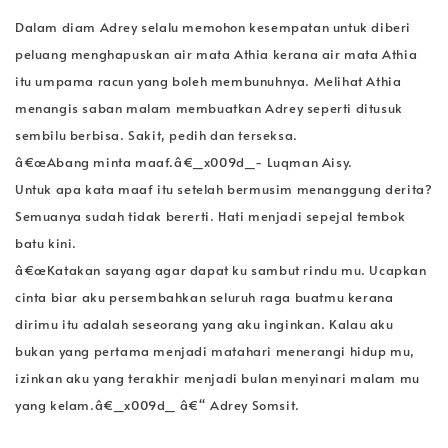
Dalam diam Adrey selalu memohon kesempatan untuk diberi
peluang menghapuskan air mata Athia kerana air mata Athia
itu umpama racun yang boleh membunuhnya. Melihat Athia
menangis saban malam membuatkan Adrey seperti ditusuk
sembilu berbisa. Sakit, pedih dan terseksa.
â€œAbang minta maaf.â€_x009d_- Luqman Aisy.
Untuk apa kata maaf itu setelah bermusim menanggung derita?
Semuanya sudah tidak bererti. Hati menjadi sepejal tembok
batu kini.
â€œKatakan sayang agar dapat ku sambut rindu mu. Ucapkan
cinta biar aku persembahkan seluruh raga buatmu kerana
dirimu itu adalah seseorang yang aku inginkan. Kalau aku
bukan yang pertama menjadi matahari menerangi hidup mu,
izinkan aku yang terakhir menjadi bulan menyinari malam mu
yang kelam.â€_x009d_ â€“ Adrey Somsit.