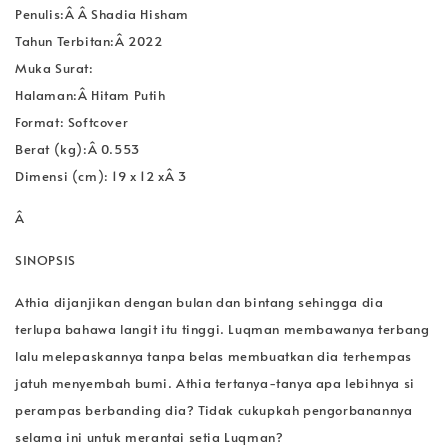
Penulis:Â Â Shadia Hisham
Tahun Terbitan:Â 2022
Muka Surat:
Halaman:Â Hitam Putih
Format: Softcover
Berat (kg):Â 0.553
Dimensi (cm): 19 x 12 xÂ 3
Â
SINOPSIS
Athia dijanjikan dengan bulan dan bintang sehingga dia
terlupa bahawa langit itu tinggi. Luqman membawanya terbang
lalu melepaskannya tanpa belas membuatkan dia terhempas
jatuh menyembah bumi. Athia tertanya-tanya apa lebihnya si
perampas berbanding dia? Tidak cukupkah pengorbanannya
selama ini untuk merantai setia Luqman?