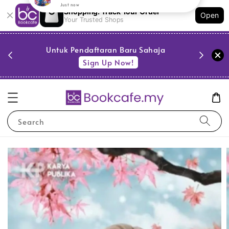
Shopping: Track Your Order
Open
Your Trusted Shops
PESTA 
)
Untuk Pendaftaran Baru Sahaja
se
Sign Up Now!
Search