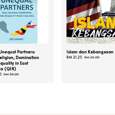
Unequal Partners:
Islam dan Kebangsaan 
eligion, Domination
Sale
RM 21.25
Regular
RM 25.00
quality in East
price
price
ia (Q18)
0
Regular
RM 38.00
price