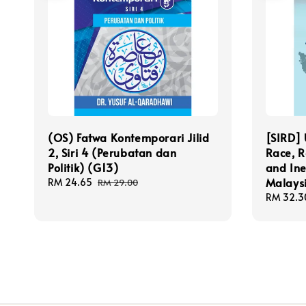
(OS) Fatwa Kontemporari Jilid
[SIRD] 
2, Siri 4 (Perubatan dan
Race, R
Politik) (G13)
and Ine
Malays
Sale
RM 24.65
Regular
RM 29.00
price
price
Sale
RM 32.3
price