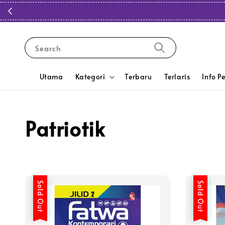
Search
Utama
Kategori
Terbaru
Terlaris
Info P
Patriotik
Sold Out
Sold Out