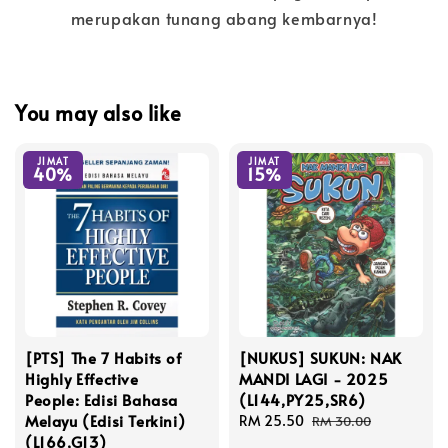
merupakan tunang abang kembarnya!
You may also like
JIMAT
JIMAT
40%
15%
[PTS] The 7 Habits of
[NUKUS] SUKUN: NAK
Highly Effective
MANDI LAGI - 2025
People: Edisi Bahasa
(L144,PY25,SR6)
Melayu (Edisi Terkini)
Sale
RM 25.50
Regular
RM 30.00
(L166,G13)
price
price