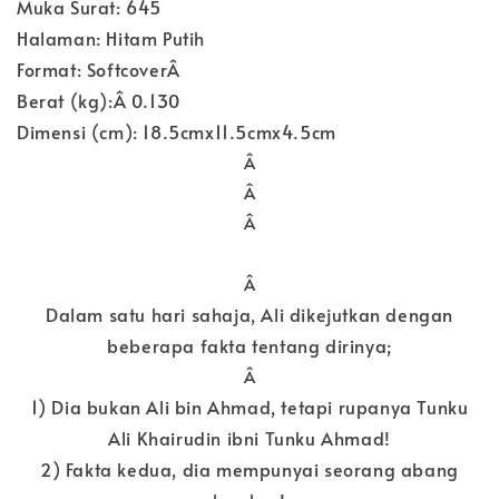
Muka Surat: 645
Halaman: Hitam Putih
Format: SoftcoverÂ
Berat (kg):Â 0.130
Dimensi (cm): 18.5cmx11.5cmx4.5cm
Â
Â
Â
Â
Dalam satu hari sahaja, Ali dikejutkan dengan
beberapa fakta tentang dirinya;
Â
1) Dia bukan Ali bin Ahmad, tetapi rupanya Tunku
Ali Khairudin ibni Tunku Ahmad!
2) Fakta kedua, dia mempunyai seorang abang