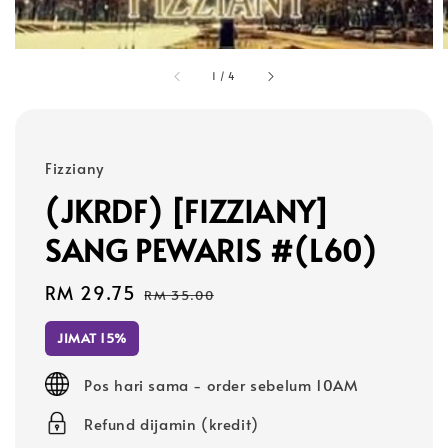
1
/
4
Fizziany
(JKRDF) [FIZZIANY]
SANG PEWARIS #(L60)
Sale
RM 29.75
Regular
RM 35.00
price
price
JIMAT 15%
Pos hari sama - order sebelum 10AM
Refund dijamin (kredit)