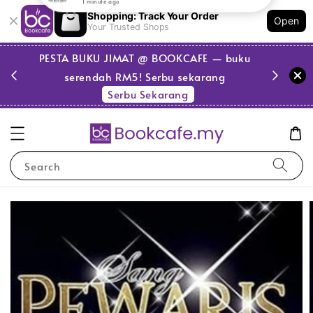
Shopping: Track Your Order
Open
Your Trusted Shops
PESTA BUKU JIMAT @ BOOKCAFE — buku
serendah RM5! Serbu sekarang
Serbu Sekarang
Search