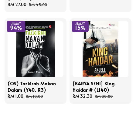
Sale
RM 27.00
Regular
RM 45.00
price
price
JIMAT
JIMAT
94%
15%
(OS) Tazkirah Makan
[KARYA SENI] King
Dalam (Y40, R3)
Haidar # (L140)
Sale
RM 1.00
Regular
Sale
RM 32.30
Regular
RM 18.00
RM 38.00
price
price
price
price