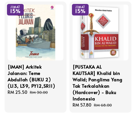
JIMAT
JIMAT
15%
15%
[IMAN] Arkitek
[PUSTAKA AL
Jalanan: Teme
KAUTSAR] Khalid bin
Abdullah (BUKU 2)
Walid; Panglima Yang
(L13, L39, PY12,SR11)
Tak Terkalahkan
(Hardcover) - Buku
Sale
RM 25.50
Regular
RM 30.00
Indonesia
price
price
Sale
RM 57.80
Regular
RM 68.00
price
price