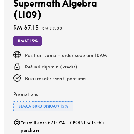
Supermath Algebra
(L109)
Sale
RM 67.15
Regular
RM 79.00
price
price
JIMAT 15%
Pos hari sama - order sebelum 10AM
Refund dijamin (kredit)
Buku rosak? Ganti percuma
Promotions
SEMUA BUKU DISKAUN 15%
You will earn 67 LOYALTY POINT with this
purchase