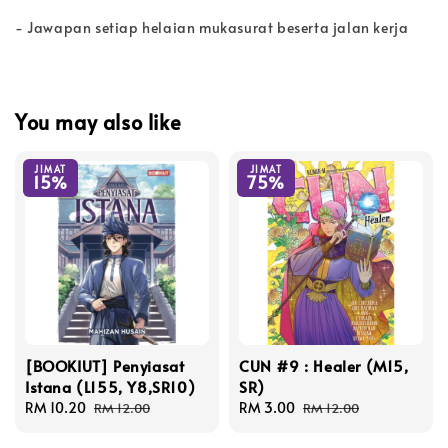
- Jawapan setiap helaian mukasurat beserta jalan kerja
You may also like
JIMAT
JIMAT
15%
75%
[BOOKIUT] Penyiasat
CUN #9 : Healer (M15,
Istana (L155, Y8,SR10)
SR)
Sale
RM 10.20
Regular
Sale
RM 3.00
Regular
RM 12.00
RM 12.00
price
price
price
price