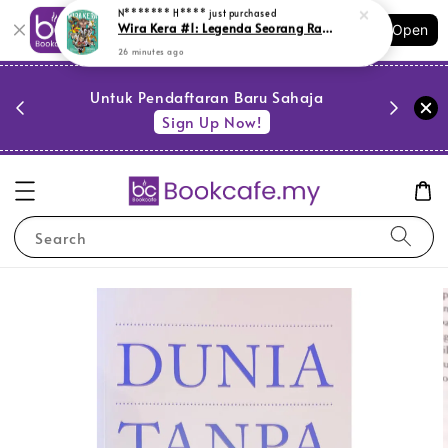
Shopping: Track Your Order
Open
Your Trusted Shops
PESTA 
)
Untuk Pendaftaran Baru Sahaja
se
Sign Up Now!
Search