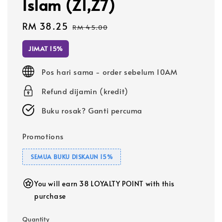
Islam (Z1,Z7)
Sale
RM 38.25
Regular
RM 45.00
price
price
JIMAT 15%
Pos hari sama - order sebelum 10AM
Refund dijamin (kredit)
Buku rosak? Ganti percuma
Promotions
SEMUA BUKU DISKAUN 15%
You will earn 38 LOYALTY POINT with this
purchase
Quantity