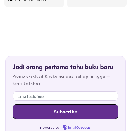
RM 30.00
price
price
Jadi orang pertama tahu buku baru
Promo eksklusif & rekomendasi setiap minggu —
terus ke inbox.
Powered by
EmailOctopus