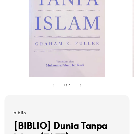
1
/
3
biblio
[BIBLIO] Dunia Tanpa