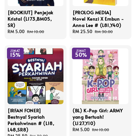
[BOOKIUT] Penjejak
[PROLOG MEDIA]
Kristal (L173,BM05,
Novel Kenzi X Embun -
SR)
Anna Lee # (L81,Y40)
Sale
RM 5.00
Regular
Sale
RM 25.50
Regular
RM 10.00
RM 30.00
price
price
price
price
JIMAT
JIMAT
15%
50%
[IRFAN FONER]
(BL) K-Pop Girl: ARMY
Bestnya! Syariah
yang Bertuah!
Perkahwinan # (L18,
(L127,Y10)
L48,SR8)
Sale
RM 5.00
Regular
RM 10.00
Sale
RM 25.50
Regular
price
price