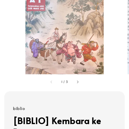
1
/
3
biblio
[BIBLIO] Kembara ke