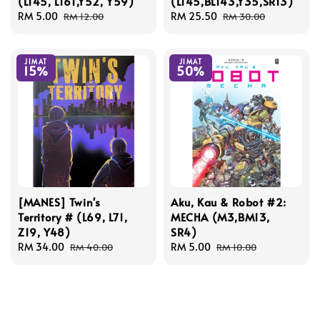
(L145, L161,Y52, Y59)
(L145,BL143,Y35,SR13)
Sale
RM 5.00
Regular
Sale
RM 25.50
Regular
RM 12.00
RM 30.00
price
price
price
price
JIMAT
JIMAT
15%
50%
[MANES] Twin's
Aku, Kau & Robot #2:
Territory # (L69, L71,
MECHA (M3,BM13,
Z19, Y48)
SR4)
Sale
RM 34.00
Regular
Sale
RM 5.00
Regular
RM 40.00
RM 10.00
price
price
price
price