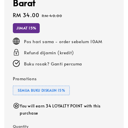
Barat
Sale
RM 34.00
Regular
RM 40.00
price
price
JIMAT 15%
Pos hari sama - order sebelum 10AM
Refund dijamin (kredit)
Buku rosak? Ganti percuma
Promotions
SEMUA BUKU DISKAUN 15%
You will earn 34 LOYALTY POINT with this
purchase
Quantity