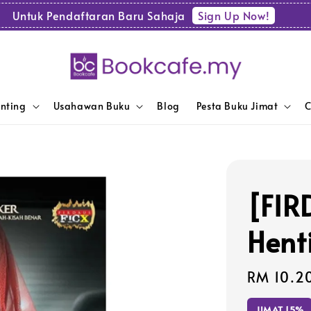
Sign Up Now!
Untuk Pendaftaran Baru Sahaja
enting
Usahawan Buku
Blog
Pesta Buku Jimat
C
[FIR
Hent
Sale
RM 10.2
price
JIMAT 15%