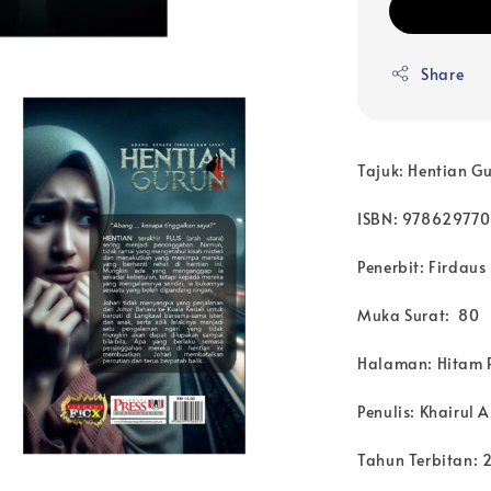
Share
Tajuk: Hentian G
ISBN: 97862977
Penerbit: Firdaus 
Muka Surat: 80
Halaman: Hitam 
Penulis: Khairul
Tahun Terbitan: 