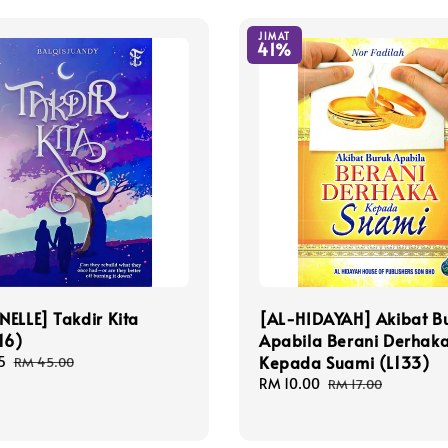
JIMAT
41%
ELLE] Takdir Kita
[AL-HIDAYAH] Akibat B
16)
Apabila Berani Derhak
Kepada Suami (L133)
5
Regular
RM 45.00
price
Sale
RM 10.00
Regular
RM 17.00
price
price