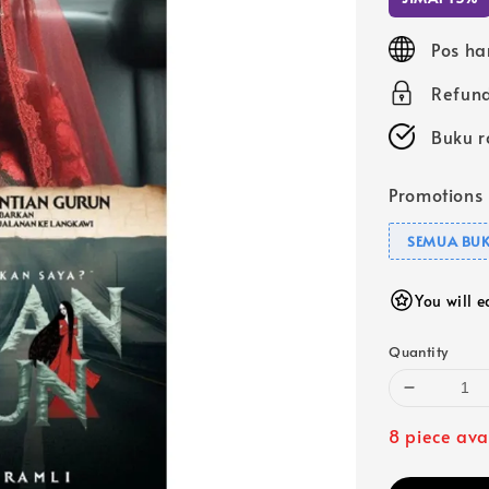
Pos ha
Refund
Buku r
Promotions
SEMUA BUK
You will 
Quantity
8 piece ava