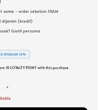
ri sama - order sebelum 10AM
 dijamin (kredit)
osak? Ganti percuma
U DISKAUN 15%
earn 10 LOYALTY POINT with this purchase
ilable