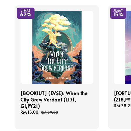
JIMAT
JIMAT
62%
15%
[BOOKIUT] (EVSE): When the
[FORTUN
City Grew Verdant (L171,
(Z18,PY
G1,PY21)
Sale
RM 38.2
price
Sale
RM 15.00
Regular
RM 39.00
price
price