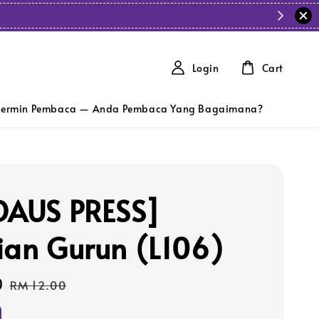
Login
Cart
ermin Pembaca — Anda Pembaca Yang Bagaimana?
DAUS PRESS]
ian Gurun (L106)
0
Regular
RM 12.00
price