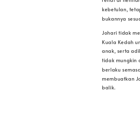
keb
etulan, tet
bukannya sesu
Johari tidak m
Kuala Kedah un
anak, serta ad
tidak mungkin 
berlaku semas
membuatkan Jo
balik.