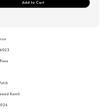
Add to Cart
urun
06023
Press
Putih
 Aswad Ramli
2024