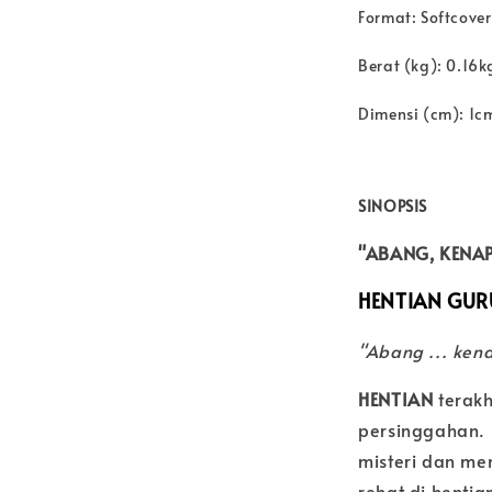
Format: Softcover
Berat (kg): 0.16k
Dimensi (cm): 1c
SINOPSIS
"ABANG, KENA
HENTIAN GU
"Abang ... ken
HENTIAN
terakh
persinggahan. 
misteri dan m
rehat di henti