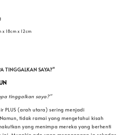
g
m x 18cm x 12cm
PA TINGGALKAN SAYA?"
RUN
apa tinggalkan saya?"
ir PLUS (arah utara) sering menjadi
Namun, tidak ramai yang mengetahui kisah
enakutkan yang menimpa mereka yang berhenti
an ini. Mungkin ada yang menganggap ia sekadar