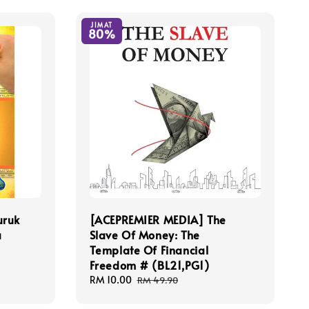
JIMAT
80%
uruk
[ACEPREMIER MEDIA] The
a
Slave Of Money: The
Template Of Financial
Freedom # (BL21,PG1)
Sale
RM 10.00
Regular
RM 49.90
price
price