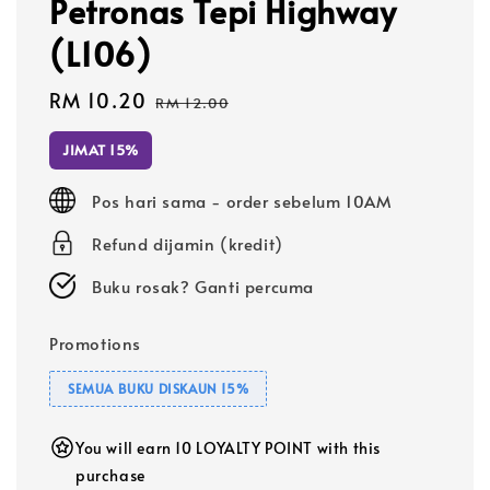
Petronas Tepi Highway
(L106)
Sale
RM 10.20
Regular
RM 12.00
price
price
JIMAT 15%
Pos hari sama - order sebelum 10AM
Refund dijamin (kredit)
Buku rosak? Ganti percuma
Promotions
SEMUA BUKU DISKAUN 15%
You will earn 10 LOYALTY POINT with this
purchase