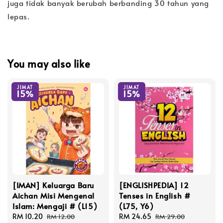
juga tidak banyak
berubah berbanding 30 tahun yang
lepas.
You may also like
JIMAT
JIMAT
15%
15%
[IMAN] Keluarga Baru
[ENGLISHPEDIA] 12
Aichan Misi Mengenal
Tenses in English #
Islam: Mengaji # (L15)
(L75, Y6)
Sale
RM 10.20
Regular
Sale
RM 24.65
Regular
RM 12.00
RM 29.00