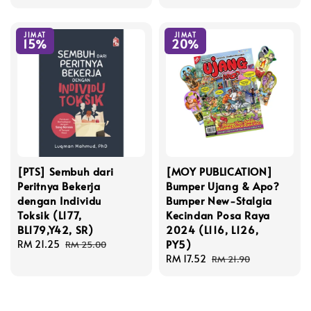
price
price
price
price
JIMAT
JIMAT
15%
20%
[PTS] Sembuh dari
[MOY PUBLICATION]
Peritnya Bekerja
Bumper Ujang & Apo?
dengan Individu
Bumper New-Stalgia
Toksik (L177,
Kecindan Posa Raya
BL179,Y42, SR)
2024 (L116, L126,
PY5)
Sale
RM 21.25
Regular
RM 25.00
price
price
Sale
RM 17.52
Regular
RM 21.90
price
price