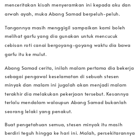
menceritakan kisah menyeramkan ini kepada aku dan
arwah ayah, muka Abang Samad berpeluh-peluh.
Tang
annya masih menggigil sampaikan kami boleh
melihat garfu yang dia gunakan untuk mencucuk
cebisan roti canai be
rgoyang-goyang waktu dia bawa
garfu itu ke mulut.
Abang Samad cerita, inilah malam pertama d
ia bekerja
sebagai pengawal keselamatan di sebuah stesen
minyak dan malam ini jugalah akan menjadi malam
terakhir dia melakukan pekerjaan t
ersebut. Kesannya
terlalu mendalam walaupun Abang Samad bukanlah
seorang lelaki yang pe
nakut.
Buat pengetahuan semua, stesen minyak itu masih
berdiri teguh hingga ke hari ini. Malah, persekitarannya