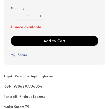
Quantity
1 piece available
Add to Cart
Share
Tajuk: Petronas Tepi Highway
ISBN: 9786297706054
Penerbit: Firdaus Espress
Muka Surat: 79