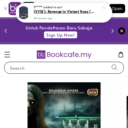
Shopping: Track Your Order
S****
added to cart
Open
Your Trusted Shops
(EVSE): Revenge in Violent Hues (L160, G13)
38 minutes ago
PESTA 
)
Untuk Pendaftaran Baru Sahaja
se
Sign Up Now!
Search