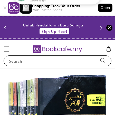
Shopping: Track Your Order
Open
Your Trusted Shops
PESTA 
)
Untuk Pendaftaran Baru Sahaja
se
Sign Up Now!
Search