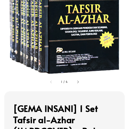
1
/
4
[GEMA INSANI] 1 Set
Tafsir al-Azhar