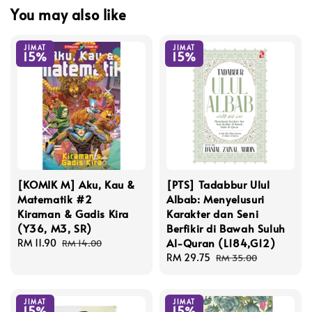
You may also like
JIMAT
JIMAT
15%
15%
[KOMIK M] Aku, Kau &
[PTS] Tadabbur Ulul
Matematik #2
Albab: Menyelusuri
Kiraman & Gadis Kira
Karakter dan Seni
(Y36, M3, SR)
Berfikir di Bawah Suluh
Al-Quran (L184,G12)
Sale
RM 11.90
Regular
RM 14.00
price
price
Sale
RM 29.75
Regular
RM 35.00
price
price
JIMAT
JIMAT
15%
15%