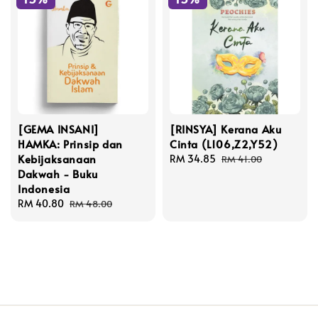
[GEMA INSANI]
[RINSYA] Kerana Aku
HAMKA: Prinsip dan
Cinta (L106,Z2,Y52)
Kebijaksanaan
Sale
RM 34.85
Regular
RM 41.00
Dakwah - Buku
price
price
Indonesia
Sale
RM 40.80
Regular
RM 48.00
price
price