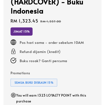
(HARDCOVER) - Buku
Indonesia
Sale
RM 1,323.45
Regular
RM 1,557.00
price
price
JIMAT 15%
Pos hari sama - order sebelum 10AM
Refund dijamin (kredit)
Buku rosak? Ganti percuma
Promotions
SEMUA BUKU DISKAUN 15%
You will earn 1323 LOYALTY POINT with this
purchase