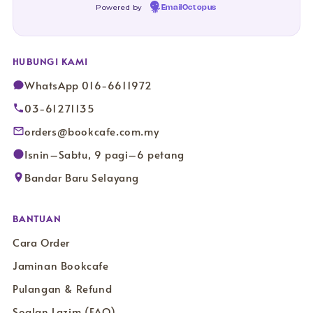
Powered by
EmailOctopus
HUBUNGI KAMI
WhatsApp 016-6611972
03-61271135
orders@bookcafe.com.my
Isnin–Sabtu, 9 pagi–6 petang
Bandar Baru Selayang
BANTUAN
Cara Order
Jaminan Bookcafe
Pulangan & Refund
Soalan Lazim (FAQ)