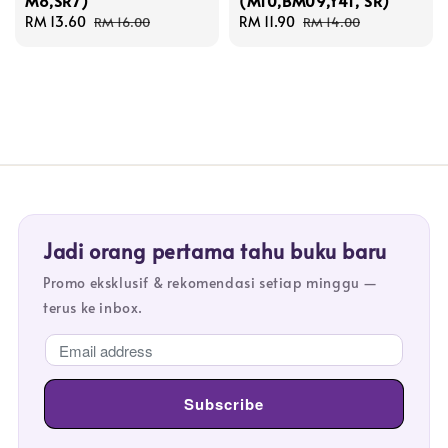
M8,SR7)
(M10,BM09,Y41, SR)
Sale
RM 13.60
Regular
Sale
RM 11.90
Regular
RM 16.00
RM 14.00
price
price
price
price
Jadi orang pertama tahu buku baru
Promo eksklusif & rekomendasi setiap minggu —
terus ke inbox.