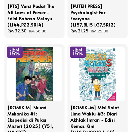
[PTS] Versi Padat The
[PUTEH PRESS]
48 Laws of Power -
Psychologist For
Edisi Bahasa Melayu
Everyone
(L144,PZ2,SR14)
(L157,BL151,G7,SR12)
Sale
RM 32.30
Regular
Sale
RM 21.25
Regular
RM 38.00
RM 25.00
price
price
price
price
JIMAT
JIMAT
15%
15%
[KOMIK M] Skuad
[KOMIK-M] Misi Solat
Mekanika #1:
Lima Waktu #3: Diari
Ekspedisi di Pulau
Akhlak Imran - Edisi
Misteri (2025) (Y51,
Kemas Kini