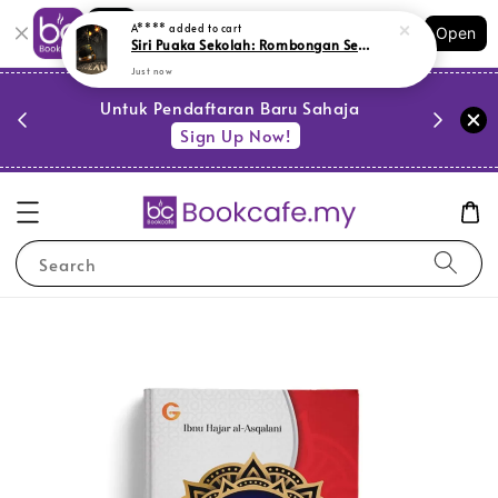
Shopping: Track Your Order
A****
added to cart
Open
Your Trusted Shops
Siri Puaka Sekolah: Rombongan Sekolah (L172,Y59, SR)
Just now
PESTA 
)
Untuk Pendaftaran Baru Sahaja
se
Sign Up Now!
Search