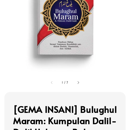
1
/
7
[GEMA INSANI] Bulughul
Maram: Kumpulan Dalil-