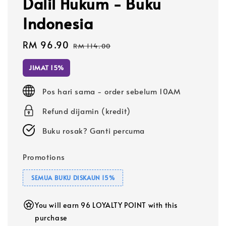
Dalil Hukum - Buku
Indonesia
Sale
RM 96.90
Regular
RM 114.00
price
price
JIMAT 15%
Pos hari sama - order sebelum 10AM
Refund dijamin (kredit)
Buku rosak? Ganti percuma
Promotions
SEMUA BUKU DISKAUN 15%
You will earn 96 LOYALTY POINT with this
purchase