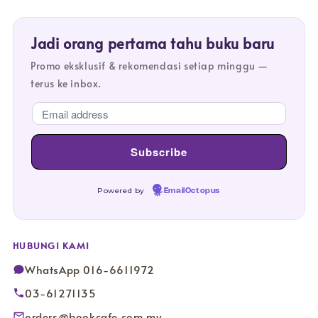
Jadi orang pertama tahu buku baru
Promo eksklusif & rekomendasi setiap minggu —
terus ke inbox.
Powered by
EmailOctopus
HUBUNGI KAMI
WhatsApp 016-6611972
03-61271135
orders@bookcafe.com.my