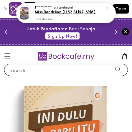
Shopping: Track Your Order
T********
just purchased
Open
Your Trusted Shops
Miss Dandelion (L152,BL147, SR18)
4 minutes ago
PESTA 
)
Untuk Pendaftaran Baru Sahaja
se
Sign Up Now!
Search