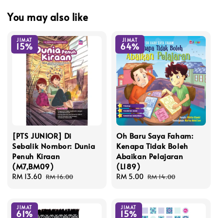
You may also like
JIMAT
JIMAT
15%
64%
[PTS JUNIOR] Di
Oh Baru Saya Faham:
Sebalik Nombor: Dunia
Kenapa Tidak Boleh
Penuh Kiraan
Abaikan Pelajaran
(M7,BM09)
(L189)
Sale
RM 13.60
Regular
Sale
RM 5.00
Regular
RM 16.00
RM 14.00
price
price
price
price
JIMAT
JIMAT
61%
15%