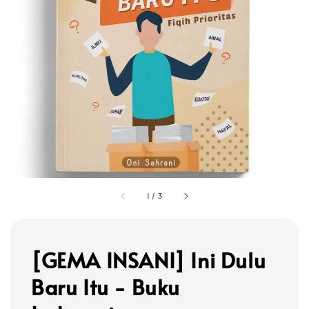
1
/
3
[GEMA INSANI] Ini Dulu
Baru Itu - Buku