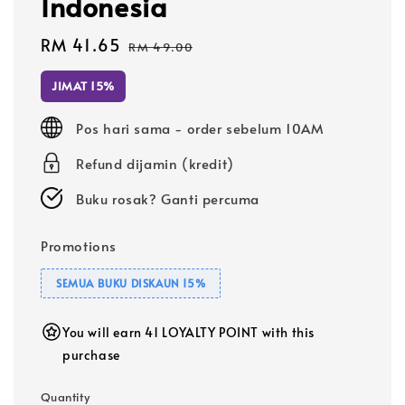
Indonesia
Sale
RM 41.65
Regular
RM 49.00
price
price
JIMAT 15%
Pos hari sama - order sebelum 10AM
Refund dijamin (kredit)
Buku rosak? Ganti percuma
Promotions
SEMUA BUKU DISKAUN 15%
You will earn 41 LOYALTY POINT with this
purchase
Quantity