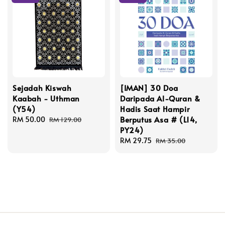
Sejadah Kiswah
[IMAN] 30 Doa
Kaabah - Uthman
Daripada Al-Quran &
(Y54)
Hadis Saat Hampir
Berputus Asa # (L14,
Sale
RM 50.00
Regular
RM 129.00
PY24)
price
price
Sale
RM 29.75
Regular
RM 35.00
price
price