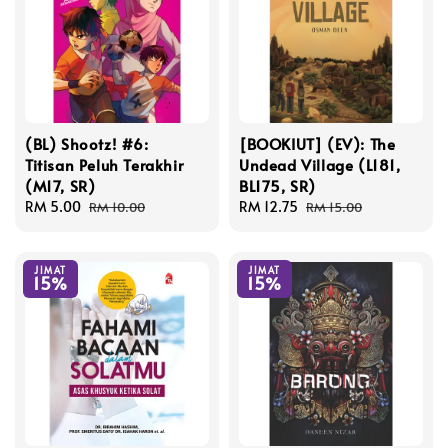
(BL) Shootz! #6:
[BOOKIUT] (EV): The
Titisan Peluh Terakhir
Undead Village (L181,
(M17, SR)
BL175, SR)
Sale
RM 5.00
Regular
Sale
RM 12.75
Regular
RM 10.00
RM 15.00
price
price
price
price
JIMAT
JIMAT
15%
15%