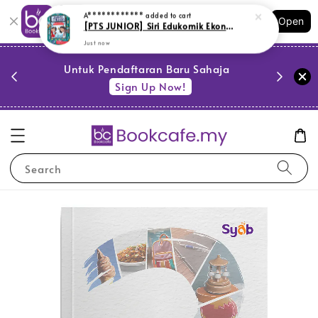
Shopping: Track Your Order
Open
Your Trusted Shops
PESTA 
)
Untuk Pendaftaran Baru Sahaja
se
Sign Up Now!
Search