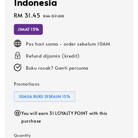
Indonesia
Sale
RM 31.45
Regular
RM 37.00
price
price
JIMAT 15%
Pos hari sama - order sebelum 10AM
Refund dijamin (kredit)
Buku rosak? Ganti percuma
Promotions
SEMUA BUKU DISKAUN 15%
You will earn 31 LOYALTY POINT with this
purchase
Quantity