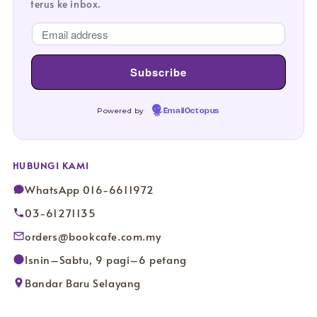
terus ke inbox.
Powered by
EmailOctopus
HUBUNGI KAMI
WhatsApp 016-6611972
03-61271135
orders@bookcafe.com.my
Isnin–Sabtu, 9 pagi–6 petang
Bandar Baru Selayang