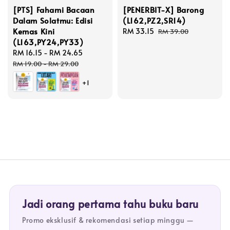
[PTS] Fahami Bacaan
[PENERBIT-X] Barong
Dalam Solatmu: Edisi
(L162,PZ2,SR14)
Kemas Kini
Sale
RM 33.15
Regular
RM 39.00
(L163,PY24,PY33)
price
price
Sale
RM 16.15
-
RM 24.65
Regular
price
price
RM 19.00
-
RM 29.00
+1
Jadi orang pertama tahu buku baru
Promo eksklusif & rekomendasi setiap minggu —