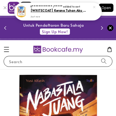
Shopping: Track Your Order
K************ I*****
added to cart
Open
Your Trusted Shops
[WHITECOAT] Kerana Tuhan Aku Sembuh # (L11, Y53)
Just now
PESTA 
)
Untuk Pendaftaran Baru Sahaja
se
Sign Up Now!
Search