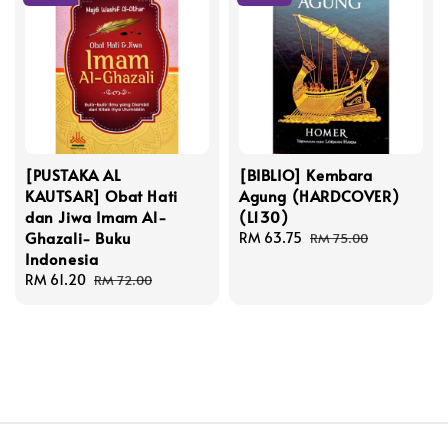
[PUSTAKA AL
[BIBLIO] Kembara
KAUTSAR] Obat Hati
Agung (HARDCOVER)
dan Jiwa Imam Al-
(L130)
Ghazali- Buku
Sale
RM 63.75
Regular
RM 75.00
Indonesia
price
price
Sale
RM 61.20
Regular
RM 72.00
price
price