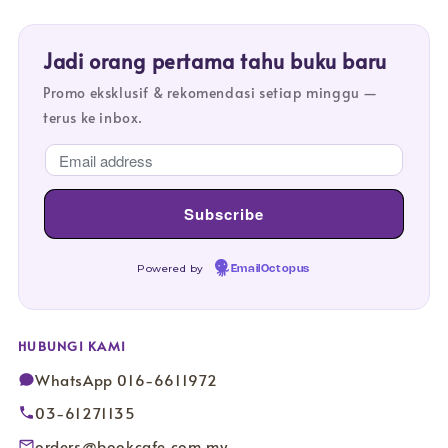
Jadi orang pertama tahu buku baru
Promo eksklusif & rekomendasi setiap minggu —
terus ke inbox.
Powered by
EmailOctopus
HUBUNGI KAMI
WhatsApp 016-6611972
03-61271135
orders@bookcafe.com.my