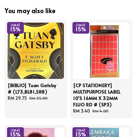
You may also like
JIMAT
JIMAT
15%
15%
[BIBLIO] Tuan Gatsby
[CP STATIONERY]
# (L73,BL81,SR8)
MULTIPURPOSE LABEL
10'S 16MM X 32MM
Sale
RM 29.75
Regular
RM 35.00
FLUO RD # (SP3)
price
price
Sale
RM 3.40
Regular
RM 4.00
price
price
JIMAT
JIMAT
15%
15%