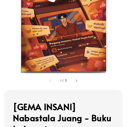
1
/
3
[GEMA INSANI]
Nabastala Juang - Buku