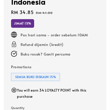
Indonesia
Sale
RM 34.85
Regular
RM 41.00
price
price
JIMAT 15%
Pos hari sama - order sebelum 10AM
Refund dijamin (kredit)
Buku rosak? Ganti percuma
Promotions
SEMUA BUKU DISKAUN 15%
You will earn 34 LOYALTY POINT with this
purchase
Quantity