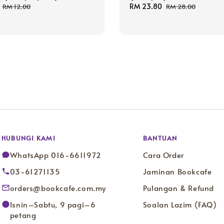
Regular
Sale
RM 23.80
Regular
RM 12.00
RM 28.00
price
price
price
HUBUNGI KAMI
BANTUAN
WhatsApp 016-6611972
Cara Order
03-61271135
Jaminan Bookcafe
orders@bookcafe.com.my
Pulangan & Refund
Isnin–Sabtu, 9 pagi–6
Soalan Lazim (FAQ)
petang