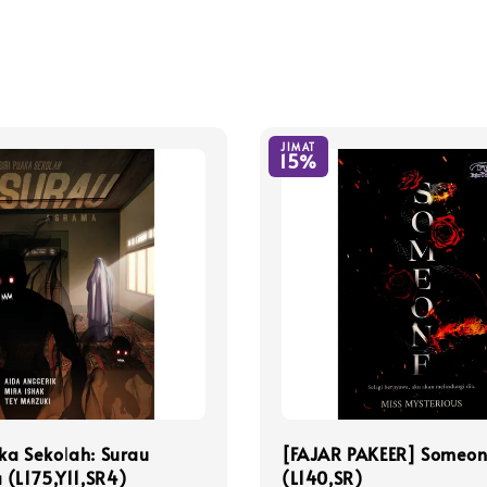
JIMAT
15%
aka Sekolah: Surau
[FAJAR PAKEER] Someo
(L175,Y11,SR4)
(L140,SR)