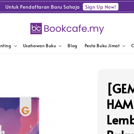
Sign Up Now!
Untuk Pendaftaran Baru Sahaja
enting
Usahawan Buku
Blog
Pesta Buku Jimat
C
[GEM
HAMK
Lemb