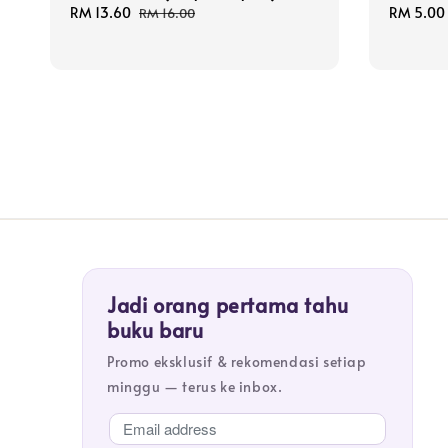
Sale
RM 13.60
Regular
Sale
RM 5.00
RM 16.00
price
price
price
Jadi orang pertama tahu
buku baru
Promo eksklusif & rekomendasi setiap
minggu — terus ke inbox.