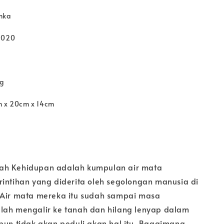
mka
2020
kg
m x 20cm x 14cm
ah Kehidupan adalah kumpulan air mata
rintihan yang diderita oleh segolongan manusia di
 Air mata mereka itu sudah sampai masa
lah mengalir ke tanah dan hilang lenyap dalam
 pun tidak akan peduli akan hal itu. Bagaimana