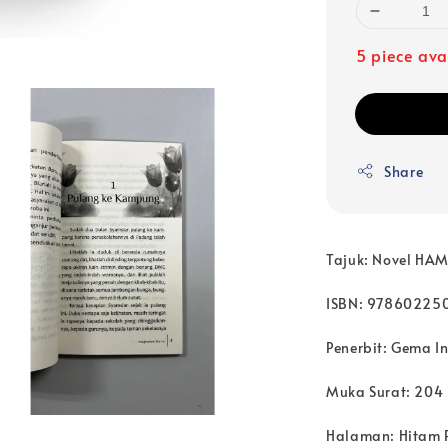
5 piece ava
Share
Tajuk: Novel HA
ISBN: 97860225
Penerbit: Gema I
Muka Surat: 204
Halaman: Hitam 