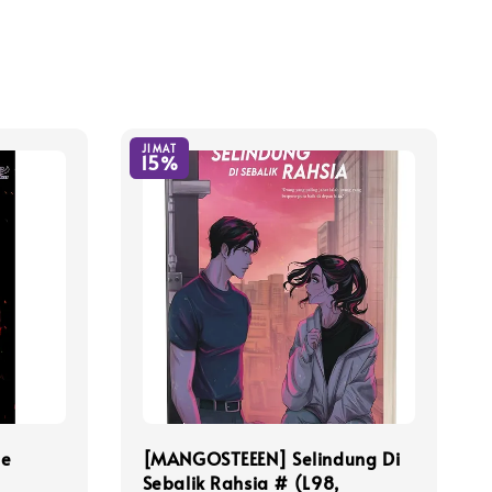
JIMAT
15%
ne
[MANGOSTEEEN] Selindung Di
Sebalik Rahsia # (L98,