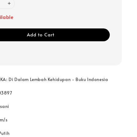
ilable
Add to Cart
MKA: Di Dalam Lembah Kehidupan - Buku Indonesia
03897
nsani
 m/s
Putih