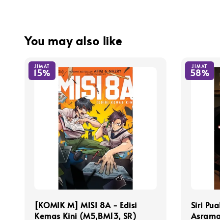
You may also like
JIMAT
JIMAT
15%
58%
[KOMIK M] MISI 8A - Edisi
Siri Pu
Kemas Kini (M5,BM13, SR)
Asrama 