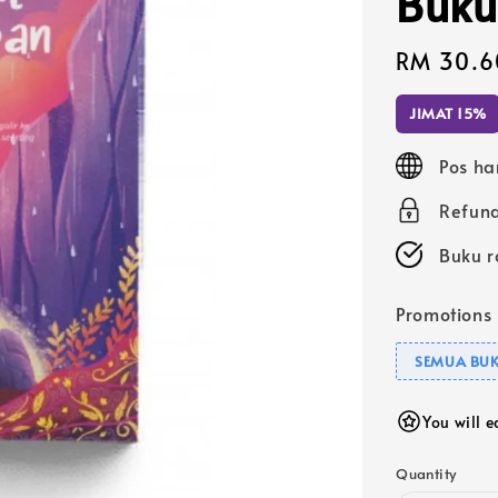
Buku
Sale
RM 30.6
price
JIMAT 15%
Pos ha
Refund
Buku r
Promotions
SEMUA BUK
You will 
Quantity