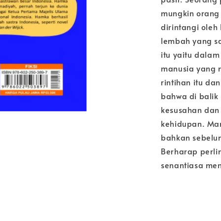
mungkin orang
dirintangi ole
lembah yang sa
itu yaitu dala
manusia yang 
rintihan itu d
bahwa di balik
kesusahan dan 
kehidupan. Ma
bahkan sebelum
Berharap perli
senantiasa me