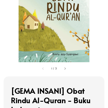
1
/
3
[GEMA INSANI] Obat
Rindu Al-Quran - Buku