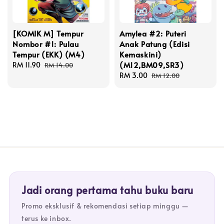
[KOMIK M] Tempur
Amylea #2: Puteri
Nombor #1: Pulau
Anak Patung (Edisi
Tempur (EKK) (M4)
Kemaskini)
(M12,BM09,SR3)
Sale
RM 11.90
Regular
RM 14.00
price
price
Sale
RM 3.00
Regular
RM 12.00
price
price
Jadi orang pertama tahu buku baru
Promo eksklusif & rekomendasi setiap minggu —
terus ke inbox.