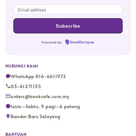
Powered by
EmailOctopus
HUBUNGI KAMI
WhatsApp 016-6611972
03-61271135
orders@bookcafe.com.my
Isnin–Sabtu, 9 pagi–6 petang
Bandar Baru Selayang
BANTUAN