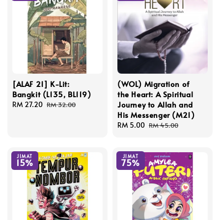
[ALAF 21] K-Lit:
(WOL) Migration of
Bangkit (L135, BL119)
the Heart: A Spiritual
Journey to Allah and
Sale
RM 27.20
Regular
RM 32.00
His Messenger (M21)
price
price
Sale
RM 5.00
Regular
RM 45.00
price
price
JIMAT
JIMAT
15%
75%