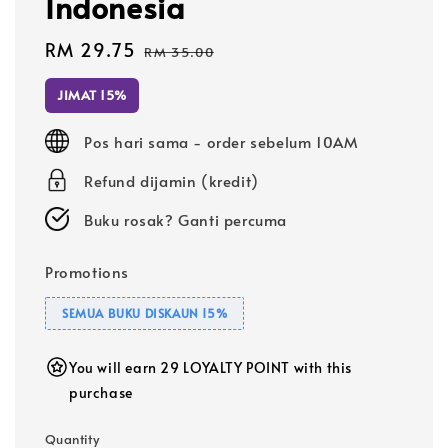
Indonesia
Sale
RM 29.75
Regular
RM 35.00
price
price
JIMAT 15%
Pos hari sama - order sebelum 10AM
Refund dijamin (kredit)
Buku rosak? Ganti percuma
Promotions
SEMUA BUKU DISKAUN 15%
You will earn 29 LOYALTY POINT with this
purchase
Quantity