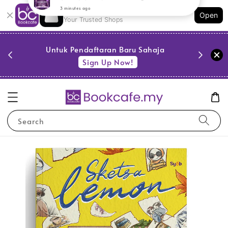
Shopping: Track Your Order
Open
Your Trusted Shops
PESTA 
)
Untuk Pendaftaran Baru Sahaja
se
Sign Up Now!
Search