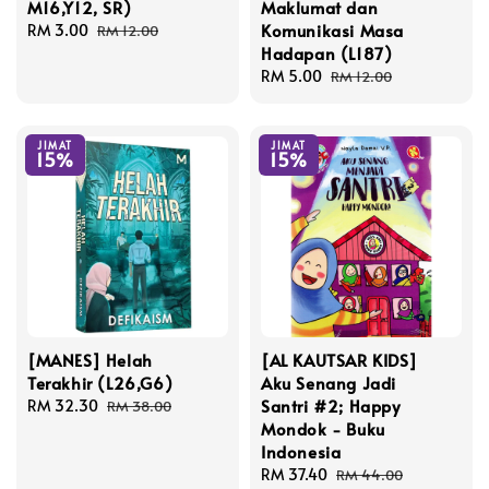
M16,Y12, SR)
Maklumat dan
Komunikasi Masa
Sale
RM 3.00
Regular
RM 12.00
Hadapan (L187)
price
price
Sale
RM 5.00
Regular
RM 12.00
price
price
JIMAT
JIMAT
15%
15%
[MANES] Helah
[AL KAUTSAR KIDS]
Terakhir (L26,G6)
Aku Senang Jadi
Santri #2; Happy
Sale
RM 32.30
Regular
RM 38.00
Mondok - Buku
price
price
Indonesia
Sale
RM 37.40
Regular
RM 44.00