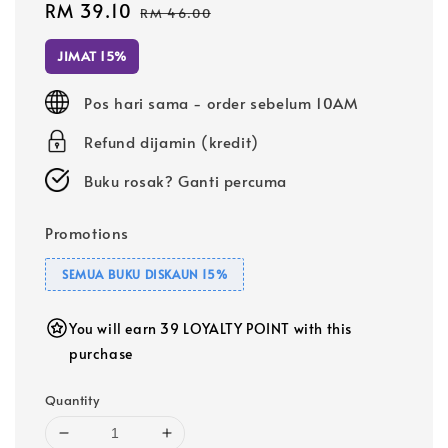
Sale
RM 39.10
Regular
RM 46.00
price
price
JIMAT 15%
Pos hari sama - order sebelum 10AM
Refund dijamin (kredit)
Buku rosak? Ganti percuma
Promotions
SEMUA BUKU DISKAUN 15%
You will earn 39 LOYALTY POINT with this
purchase
Quantity