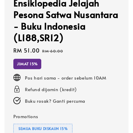
Ensiklopedia Jelajah
Pesona Satwa Nusantara
- Buku Indonesia
(L188,SR12)
Sale
RM 51.00
Regular
RM 60.00
price
price
JIMAT 15%
Pos hari sama - order sebelum 10AM
Refund dijamin (kredit)
Buku rosak? Ganti percuma
Promotions
SEMUA BUKU DISKAUN 15%