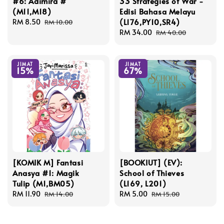
#6: Adimira #
33 Strategies of War -
(M11,M18)
Edisi Bahasa Melayu
(L176,PY10,SR4)
Sale
RM 8.50
Regular
RM 10.00
price
price
Sale
RM 34.00
Regular
RM 40.00
price
price
JIMAT
JIMAT
15%
67%
[KOMIK M] Fantasi
[BOOKIUT] (EV):
Anasya #1: Magik
School of Thieves
Tulip (M1,BM05)
(L169, L201)
Sale
RM 11.90
Regular
Sale
RM 5.00
Regular
RM 14.00
RM 15.00
price
price
price
price