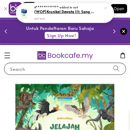
Shopping: Track Your Order
A************
added to cart
Open
Your Trusted Shops
(WOP)Kronikel Dewata III: Sang Ghaib (R2,L149,BL187,LR1)
Just now
PESTA 
)
Untuk Pendaftaran Baru Sahaja
se
Sign Up Now!
Search