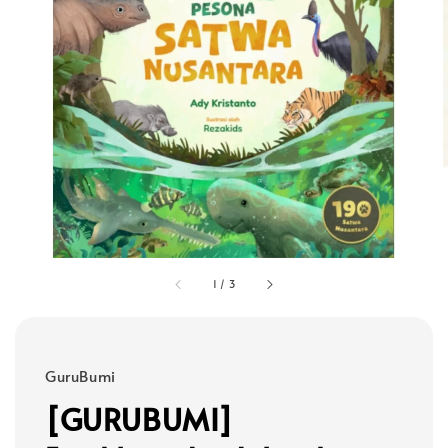
1
/
3
GuruBumi
[GURUBUMI]