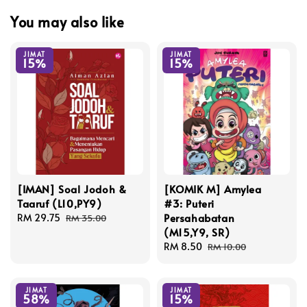
You may also like
JIMAT
JIMAT
15%
15%
[IMAN] Soal Jodoh &
[KOMIK M] Amylea
Taaruf (L10,PY9)
#3: Puteri
Persahabatan
Sale
RM 29.75
Regular
RM 35.00
(M15,Y9, SR)
price
price
Sale
RM 8.50
Regular
RM 10.00
price
price
JIMAT
JIMAT
58%
15%