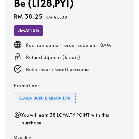
Be (L128,PY1)
Sale
RM 38.25
Regular
RM 45.00
price
price
JIMAT 15%
Pos hari sama - order sebelum 10AM
Refund dijamin (kredit)
Buku rosak? Ganti percuma
Promotions
SEMUA BUKU DISKAUN 15%
You will earn 38 LOYALTY POINT with this
purchase
Quantity