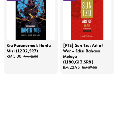
Kru Paranormal: Hantu
[PTS] Sun Tzu: Art of
Misi (L202,SR7)
War - Edisi Bahasa
Melayu
Sale
RM 5.00
Regular
RM 12.00
(L180,G13,SR8)
price
price
Sale
RM 22.95
Regular
RM 27.00
price
price