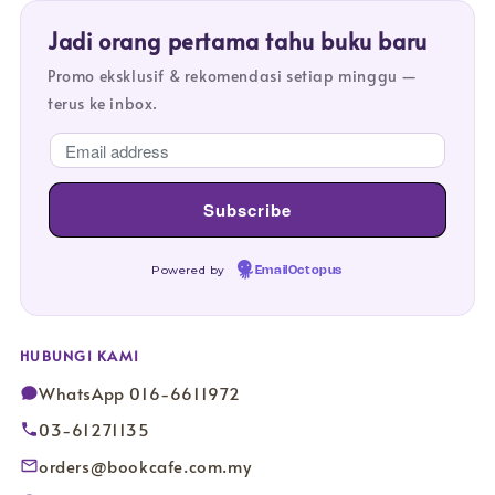
Jadi orang pertama tahu buku baru
Promo eksklusif & rekomendasi setiap minggu —
terus ke inbox.
Powered by
EmailOctopus
HUBUNGI KAMI
WhatsApp 016-6611972
03-61271135
orders@bookcafe.com.my