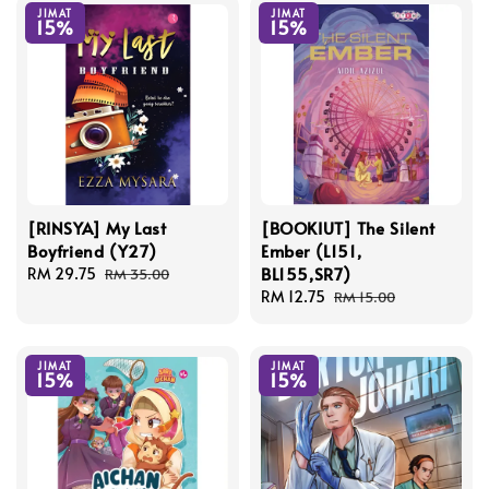
JIMAT
JIMAT
15%
15%
[RINSYA] My Last
[BOOKIUT] The Silent
Boyfriend (Y27)
Ember (L151,
BL155,SR7)
Sale
RM 29.75
Regular
RM 35.00
price
price
Sale
RM 12.75
Regular
RM 15.00
price
price
JIMAT
JIMAT
15%
15%