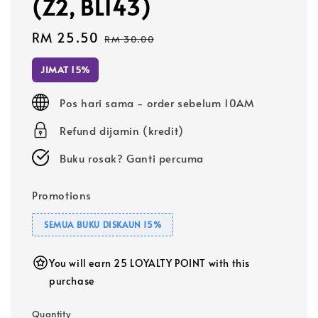
(Z2, BL143)
Sale
RM 25.50
Regular
RM 30.00
price
price
JIMAT 15%
Pos hari sama - order sebelum 10AM
Refund dijamin (kredit)
Buku rosak? Ganti percuma
Promotions
SEMUA BUKU DISKAUN 15%
You will earn 25 LOYALTY POINT with this
purchase
Quantity