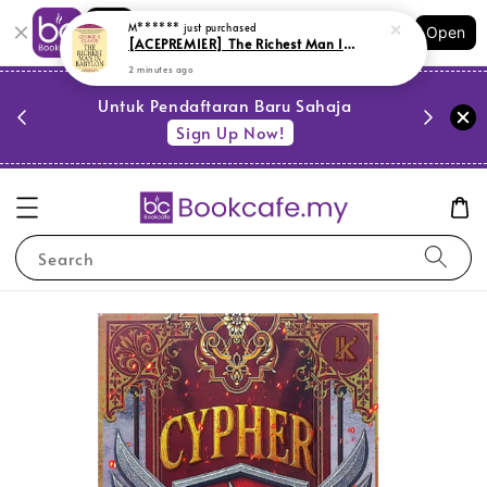
Shopping: Track Your Order
Open
Your Trusted Shops
PESTA 
)
Untuk Pendaftaran Baru Sahaja
se
Sign Up Now!
Search