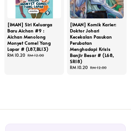
[IMAN] Siri Keluarga
[IMAN] Komik Karier:
Baru Aichan #9 :
Doktor Johari
Aichan Menolong
Kecekalan Pasukan
Monyet Comel Yang
Perubatan
Lapar # (L87,BL13)
Menghadapi Krisis
Banjir Besar # (L68,
Sale
RM 10.20
Regular
RM 12.00
SR18)
price
price
Sale
RM 10.20
Regular
RM 12.00
price
price