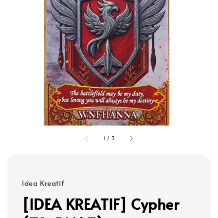
1
/
3
Idea Kreatif
[IDEA KREATIF] Cypher