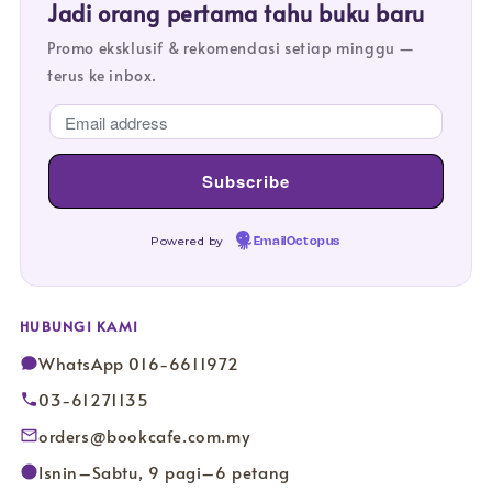
Jadi orang pertama tahu buku baru
Promo eksklusif & rekomendasi setiap minggu —
terus ke inbox.
Powered by
EmailOctopus
HUBUNGI KAMI
WhatsApp 016-6611972
03-61271135
orders@bookcafe.com.my
Isnin–Sabtu, 9 pagi–6 petang