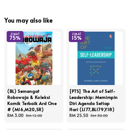
You may also like
JIMAT
JIMAT
75%
15%
(BL) Semangat
[PTS] The Art of Self-
Robowaja & Koleksi
Leadership: Memimpin
Komik Terbaik Ard One
Diri Agenda Setiap
# (M16,M20,SR)
Hari (L177,BL179,Y18)
Sale
RM 3.00
Regular
Sale
RM 25.50
Regular
RM 12.00
RM 30.00
price
price
price
price