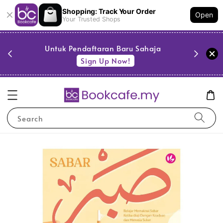
Shopping: Track Your Order
Open
Your Trusted Shops
PESTA 
)
Untuk Pendaftaran Baru Sahaja
se
Sign Up Now!
Search