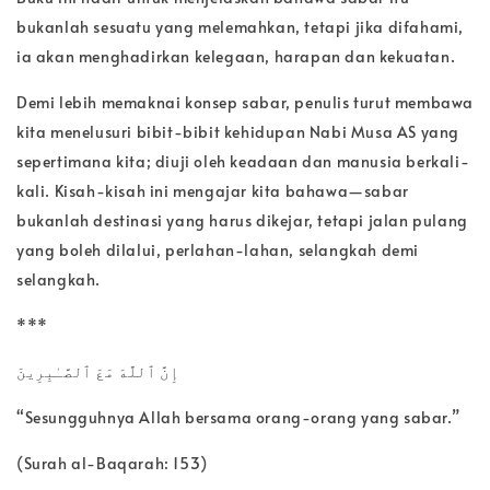
bukanlah sesuatu yang melemahkan, tetapi jika difahami,
ia akan menghadirkan kelegaan, harapan dan kekuatan.
Demi lebih memaknai konsep sabar, penulis turut membawa
kita menelusuri bibit-bibit kehidupan Nabi Musa AS yang
sepertimana kita; diuji oleh keadaan dan manusia berkali-
kali. Kisah-kisah ini mengajar kita bahawa—sabar
bukanlah destinasi yang harus dikejar, tetapi jalan pulang
yang boleh dilalui, perlahan-lahan, selangkah demi
selangkah.
***
إِنَّ ٱللَّهَ مَعَ ٱلصَّـٰبِرِينَ
“Sesungguhnya Allah bersama orang-orang yang sabar.”
(Surah al-Baqarah: 153)