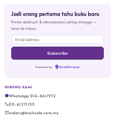
Jadi orang pertama tahu buku baru
Promo eksklusif & rekomendasi setiap minggu —
terus ke inbox.
Powered by
EmailOctopus
HUBUNGI KAMI
WhatsApp 016-6611972
03-61271135
orders@bookcafe.com.my