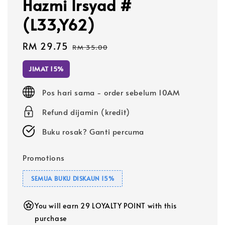
Hazmi Irsyad #
(L33,Y62)
Sale
RM 29.75
Regular
RM 35.00
price
price
JIMAT 15%
Pos hari sama - order sebelum 10AM
Refund dijamin (kredit)
Buku rosak? Ganti percuma
Promotions
SEMUA BUKU DISKAUN 15%
You will earn 29 LOYALTY POINT with this
purchase