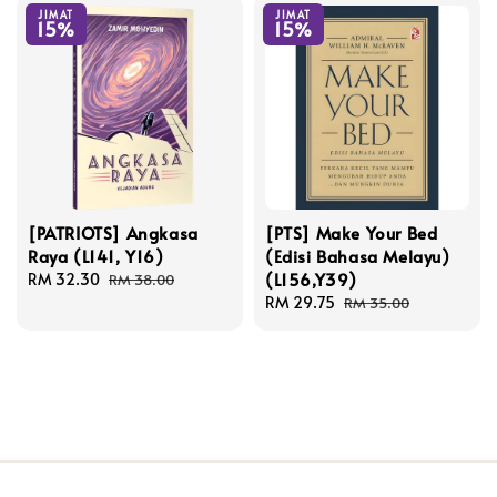
JIMAT
JIMAT
15%
15%
[PATRIOTS] Angkasa
[PTS] Make Your Bed
Raya (L141, Y16)
(Edisi Bahasa Melayu)
(L156,Y39)
Sale
RM 32.30
Regular
RM 38.00
price
price
Sale
RM 29.75
Regular
RM 35.00
price
price