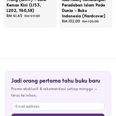
Kemas Kini (L153,
Peradaban Islam Pada
L202, Y60,SR)
Dunia - Buku
Indonesia (Hardcover)
Sale
RM 41.65
Regular
RM 49.00
price
price
Sale
RM 102.00
Regular
RM 120.00
price
price
Jadi orang pertama tahu buku baru
Promo eksklusif & rekomendasi setiap minggu —
terus ke inbox.