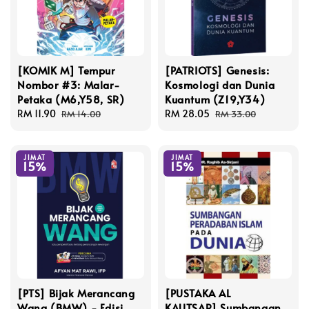
[KOMIK M] Tempur
[PATRIOTS] Genesis:
Nombor #3: Malar-
Kosmologi dan Dunia
Petaka (M6,Y58, SR)
Kuantum (Z19,Y34)
Sale
RM 11.90
Regular
Sale
RM 28.05
Regular
RM 14.00
RM 33.00
price
price
price
price
JIMAT
JIMAT
15%
15%
[PTS] Bijak Merancang
[PUSTAKA AL
Wang (BMW) - Edisi
KAUTSAR] Sumbangan