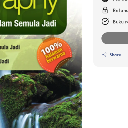
Refund
Buku r
Share