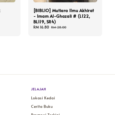
k
[BIBLIO] Mutiara Ilmu Akhirat
- Imam Al-Ghazali # (L122,
BL119, SR4)
Sale
RM 16.80
Regular
RM 28.00
price
price
JELAJAH
Lokasi Kedai
Cerita Buku
Promosi Terkini