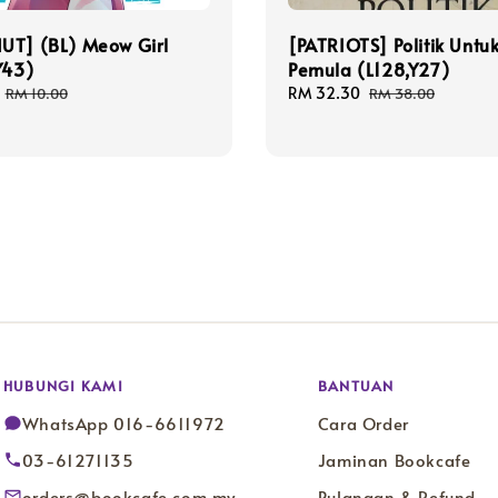
UT] (BL) Meow Girl
[PATRIOTS] Politik Untu
Y43)
Pemula (L128,Y27)
Regular
Sale
RM 32.30
Regular
RM 10.00
RM 38.00
price
price
price
HUBUNGI KAMI
BANTUAN
WhatsApp 016-6611972
Cara Order
03-61271135
Jaminan Bookcafe
orders@bookcafe.com.my
Pulangan & Refund