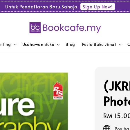
Sign Up Now!
Untuk Pendaftaran Baru Sahaja
enting
Usahawan Buku
Blog
Pesta Buku Jimat
C
(JKR
Phot
Regular
RM 15.0
price
Pos ha