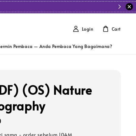
Login
Cart
ermin Pembaca — Anda Pembaca Yang Bagaimana?
DF) (OS) Nature
ography
0
ri sama - order sebelum 10AM