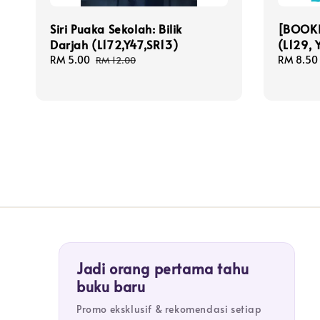
Siri Puaka Sekolah: Bilik
[BOOKI
Darjah (L172,Y47,SR13)
(L129, 
Sale
RM 5.00
Regular
Sale
RM 8.50
RM 12.00
price
price
price
Jadi orang pertama tahu
buku baru
Promo eksklusif & rekomendasi setiap