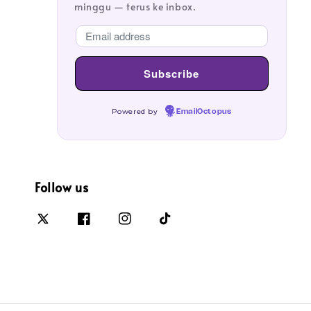
minggu — terus ke inbox.
Powered by
EmailOctopus
Follow us