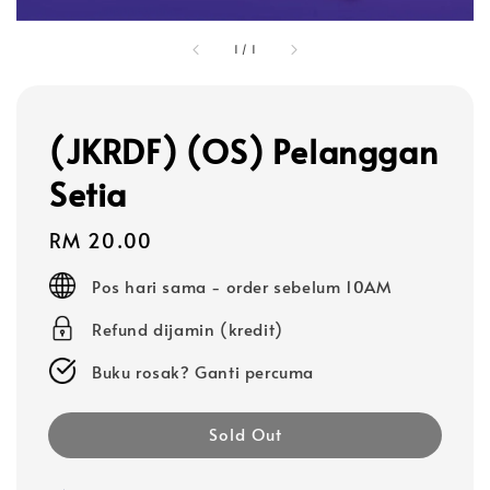
1
/
1
(JKRDF) (OS) Pelanggan
Setia
Regular
RM 20.00
price
Pos hari sama - order sebelum 10AM
Refund dijamin (kredit)
Buku rosak? Ganti percuma
Sold Out