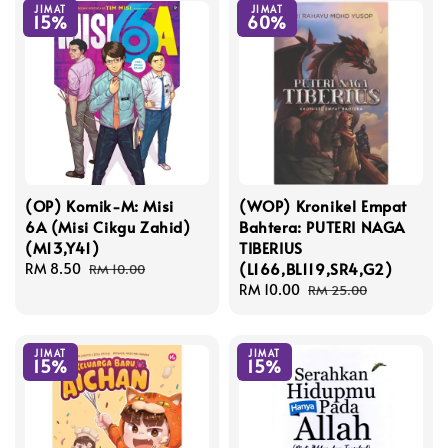
JIMAT
JIMAT
15%
60%
(OP) Komik-M: Misi
(WOP) Kronikel Empat
6A (Misi Cikgu Zahid)
Bahtera: PUTERI NAGA
(M13,Y41)
TIBERIUS
(L166,BL119,SR4,G2)
Sale
RM 8.50
Regular
RM 10.00
price
price
Sale
RM 10.00
Regular
RM 25.00
price
price
JIMAT
JIMAT
15%
15%