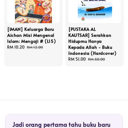
[IMAN] Keluarga Baru
[PUSTAKA AL
Aichan Misi Mengenal
KAUTSAR] Serahkan
Islam: Mengaji # (L15)
Hidupmu Hanya
Kepada Allah - Buku
Sale
RM 10.20
Regular
RM 12.00
Indonesia (Hardcover)
price
price
Sale
RM 51.00
Regular
RM 60.00
price
price
Jadi orang pertama tahu buku baru