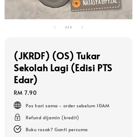
1
/
1
(JKRDF) (OS) Tukar
Sekolah Lagi (Edisi PTS
Edar)
Regular
RM 7.90
price
Pos hari sama - order sebelum 10AM
Refund dijamin (kredit)
Buku rosak? Ganti percuma