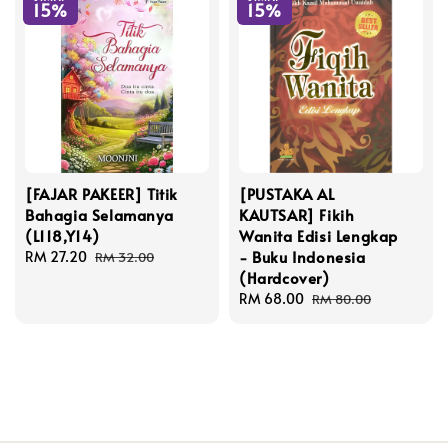
15%
15%
[FAJAR PAKEER] Titik
[PUSTAKA AL
Bahagia Selamanya
KAUTSAR] Fikih
(L118,Y14)
Wanita Edisi Lengkap
- Buku Indonesia
Sale
RM 27.20
Regular
RM 32.00
(Hardcover)
price
price
Sale
RM 68.00
Regular
RM 80.00
price
price