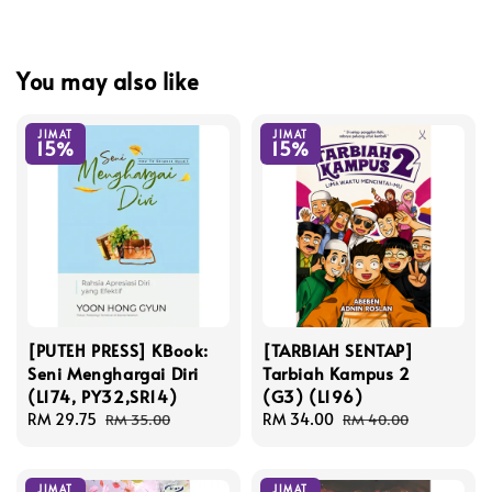
You may also like
JIMAT
JIMAT
15%
15%
[PUTEH PRESS] KBook:
[TARBIAH SENTAP]
Seni Menghargai Diri
Tarbiah Kampus 2
(L174, PY32,SR14)
(G3) (L196)
Sale
RM 29.75
Regular
Sale
RM 34.00
Regular
RM 35.00
RM 40.00
price
price
price
price
JIMAT
JIMAT