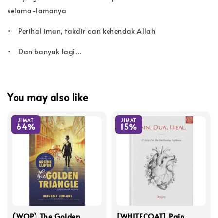
selama-lamanya
•
Perihal iman, takdir dan kehendak Allah
•
Dan banyak lagi...
You may also like
JIMAT
JIMAT
64%
15%
(WOP) The Golden
[WHITECOAT] Pain.