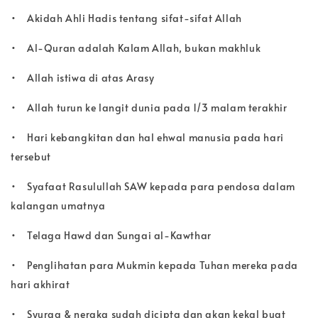
•
Akidah Ahli Hadis tentang sifat-sifat Allah
•
Al-Quran adalah Kalam Allah, bukan makhluk
•
Allah istiwa di atas Arasy
•
Allah turun ke langit dunia pada 1/3 malam terakhir
•
Hari kebangkitan dan hal ehwal manusia pada hari
tersebut
•
Syafaat Rasulullah SAW kepada para pendosa dalam
kalangan umatnya
•
Telaga Hawd dan Sungai al-Kawthar
•
Penglihatan para Mukmin kepada Tuhan mereka pada
hari akhirat
•
Syurga & neraka sudah dicipta dan akan kekal buat