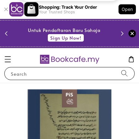
Shopping: Track Your Order
Open
Your Trusted Shops
PESTA 
)
Untuk Pendaftaran Baru Sahaja
se
Sign Up Now!
Search