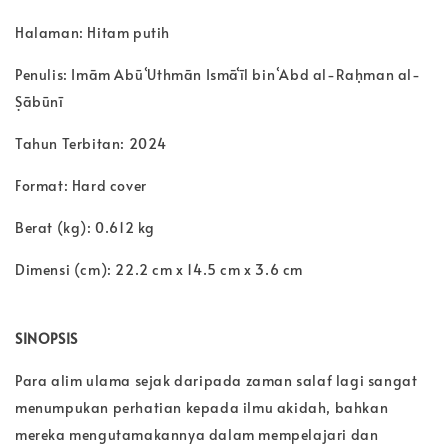
Halaman: Hitam putih
Penulis: Imām Abū ʿUthmān Ismāʿīl bin ʿAbd al-Raḥman al-
Ṣābūnī
Tahun Terbitan: 2024
Format: Hard cover
Berat (kg): 0.612 kg
Dimensi (cm): 22.2 cm x 14.5 cm x 3.6 cm
SINOPSIS
Para alim ulama sejak daripada zaman salaf lagi sangat
menumpukan perhatian kepada ilmu akidah, bahkan
mereka mengutamakannya dalam mempelajari dan