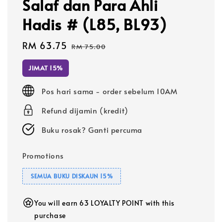
Salaf dan Para Ahli
Hadis # (L85, BL93)
Sale
RM 63.75
Regular
RM 75.00
price
price
JIMAT 15%
Pos hari sama - order sebelum 10AM
Refund dijamin (kredit)
Buku rosak? Ganti percuma
Promotions
SEMUA BUKU DISKAUN 15%
You will earn 63 LOYALTY POINT with this
purchase