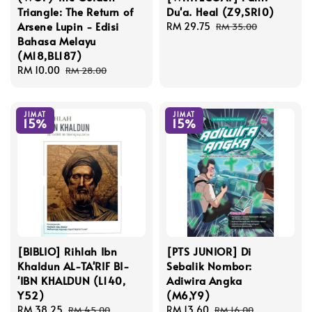
Triangle: The Return of
Du'a. Heal (Z9,SR10)
Arsene Lupin - Edisi
Sale
RM 29.75
Regular
RM 35.00
Bahasa Melayu
price
price
(M18,BL187)
Sale
RM 10.00
Regular
RM 28.00
price
price
JIMAT
JIMAT
15%
15%
[BIBLIO] Rihlah Ibn
[PTS JUNIOR] Di
Khaldun AL-TA'RIF BI-
Sebalik Nombor:
'IBN KHALDUN (L140,
Adiwira Angka
Y52)
(M6,Y9)
Sale
RM 38.25
Regular
Sale
RM 13.60
Regular
RM 45.00
RM 16.00