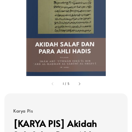
1
/
5
Karya Pis
[KARYA PIS] Akidah