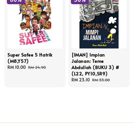
Super Safee 5 Hatrik
[IMAN] Impian
(M8,Y57)
Jalanan: Teme
Abdullah (BUKU 3) #
Sale
RM 10.00
Regular
RM 24.90
(L22, PY10,SR9)
price
price
Sale
RM 23.10
Regular
RM 33.00
price
price