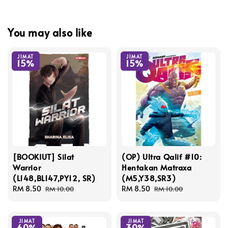
You may also like
JIMAT
JIMAT
15%
15%
[BOOKIUT] Silat
(OP) Ultra Qalif #10:
Warrior
Hentakan Matraxa
(L148,BL147,PY12, SR)
(M5,Y38,SR3)
Sale
RM 8.50
Regular
Sale
RM 8.50
Regular
RM 10.00
RM 10.00
price
price
price
price
JIMAT
JIMAT
60%
30%