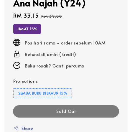
Ana Najah (Y24)
Sale
RM 33.15
Regular
RM 39.00
price
price
JIMAT 15%
Pos hari sama - order sebelum 10AM
Refund dijamin (kredit)
Buku rosak? Ganti percuma
Promotions
SEMUA BUKU DISKAUN 15%
Sold Out
Share