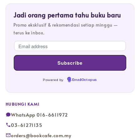
Jadi orang pertama tahu buku baru
Promo eksklusif & rekomendasi setiap minggu —
terus ke inbox.
Powered by
EmailOctopus
HUBUNGI KAMI
WhatsApp 016-6611972
03-61271135
orders@bookcafe.com.my