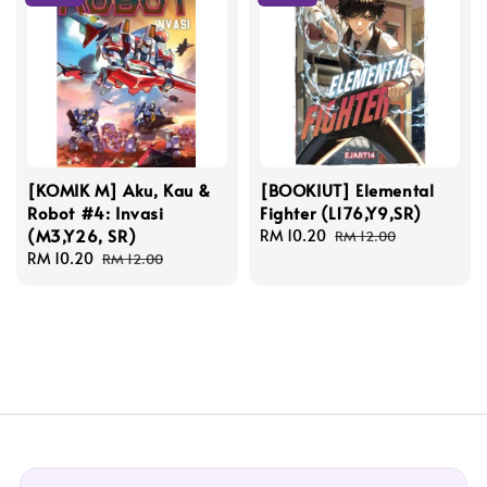
[KOMIK M] Aku, Kau &
[BOOKIUT] Elemental
Robot #4: Invasi
Fighter (L176,Y9,SR)
(M3,Y26, SR)
Sale
RM 10.20
Regular
RM 12.00
Sale
RM 10.20
Regular
price
price
RM 12.00
price
price