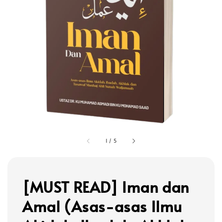
1
/
5
[MUST READ] Iman dan
Amal (Asas-asas Ilmu