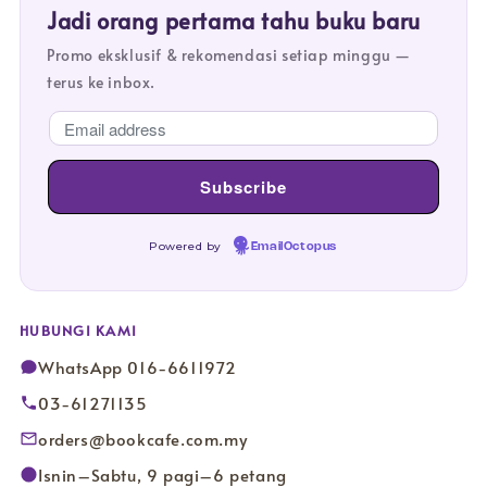
Jadi orang pertama tahu buku baru
Promo eksklusif & rekomendasi setiap minggu —
terus ke inbox.
Powered by
EmailOctopus
HUBUNGI KAMI
WhatsApp 016-6611972
03-61271135
orders@bookcafe.com.my
Isnin–Sabtu, 9 pagi–6 petang