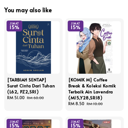
You may also like
JIMAT
JIMAT
15%
15%
[TARBIAH SENTAP]
[KOMIK M] Coffee
Surat Cinta Dari Tuhan
Break & Koleksi Komik
(L62, PZ2,SR1)
Terbaik Ain Lavendra
(M15,Y28,SR18)
Sale
RM 51.00
Regular
RM 60.00
price
price
Sale
RM 8.50
Regular
RM 10.00
price
price
JIMAT
JIMAT
15%
15%