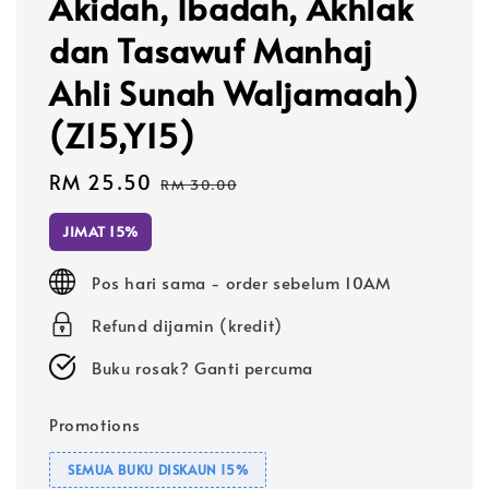
Akidah, Ibadah, Akhlak
dan Tasawuf Manhaj
Ahli Sunah Waljamaah)
(Z15,Y15)
Sale
RM 25.50
Regular
RM 30.00
price
price
JIMAT 15%
Pos hari sama - order sebelum 10AM
Refund dijamin (kredit)
Buku rosak? Ganti percuma
Promotions
SEMUA BUKU DISKAUN 15%