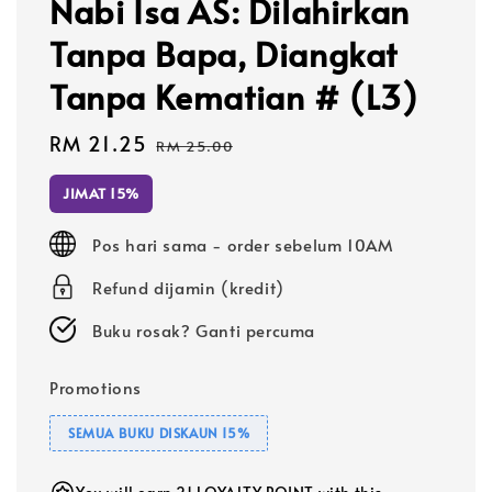
Nabi Isa AS: Dilahirkan
Tanpa Bapa, Diangkat
Tanpa Kematian # (L3)
Sale
RM 21.25
Regular
RM 25.00
price
price
JIMAT 15%
Pos hari sama - order sebelum 10AM
Refund dijamin (kredit)
Buku rosak? Ganti percuma
Promotions
SEMUA BUKU DISKAUN 15%