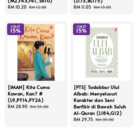
(M2,Y43,Y41, SR10)
(L173,BL175)
Sale
RM 10.20
Regular
Sale
RM 11.05
Regular
RM 12.00
RM 13.00
price
price
price
price
JIMAT
JIMAT
15%
15%
[IMAN] Kita Cuma
[PTS] Tadabbur Ulul
Kawan, Kan? #
Albab: Menyelusuri
(L9,PY14,PY26)
Karakter dan Seni
Berfikir di Bawah Suluh
Sale
RM 28.90
Regular
RM 34.00
Al-Quran (L184,G12)
price
price
Sale
RM 29.75
Regular
RM 35.00
price
price