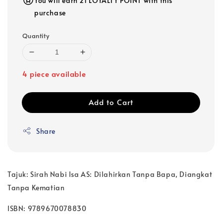
You will earn 21 LOYALTY POINT with this
purchase
Quantity
4 piece available
Add to Cart
Share
Tajuk: Sirah Nabi Isa AS: Dilahirkan Tanpa Bapa, Diangkat
Tanpa Kematian
ISBN: 9789670078830