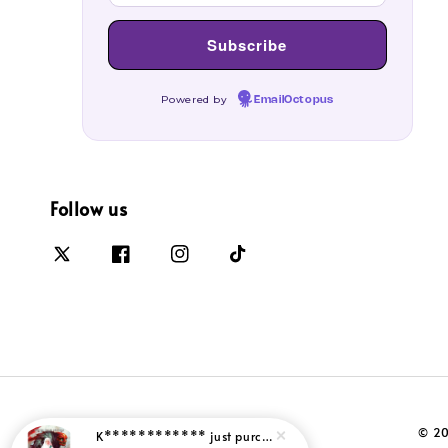
Powered by
EmailOctopus
Follow us
© 20
K************
just purchased