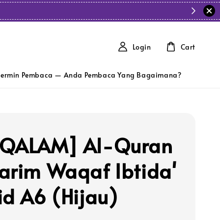
Login
Cart
ermin Pembaca — Anda Pembaca Yang Bagaimana?
 QALAM] Al-Quran
arim Waqaf Ibtida'
id A6 (Hijau)