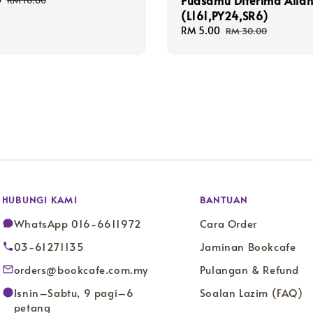
Puasamu Diterima Alla
RM 16.00
price
(L161,PY24,SR6)
Sale
RM 5.00
Regular
RM 30.00
price
price
HUBUNGI KAMI
BANTUAN
WhatsApp 016-6611972
Cara Order
03-61271135
Jaminan Bookcafe
orders@bookcafe.com.my
Pulangan & Refund
Isnin–Sabtu, 9 pagi–6
Soalan Lazim (FAQ)
petang