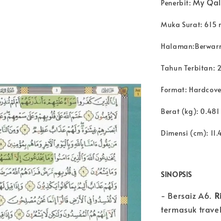
My Qal
Penerbit:
Muka Surat: 615 
Halaman:Berwar
Tahun Terbitan: 
Format: Hardcove
Berat (kg): 0.481
Dimensi (cm): 11.
SINOPSIS
- Bersaiz A6.
R
termasuk travel