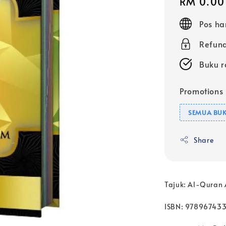
Regular
RM 0.00
price
Pos ha
Refund
Buku r
Promotions
SEMUA BUK
Share
Tajuk: Al-Quran 
ISBN: 97896743