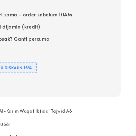
ri sama - order sebelum 10AM
 dijamin (kredit)
osak? Ganti percuma
U DISKAUN 15%
Al-Karim Waqaf Ibtida' Tajwid A6
30361