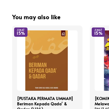
You may also like
JIMAT
JIMAT
15%
15%
[PUSTAKA PERMATA UMMAH]
[KOMIK
Beriman Kepada Qada' &
Melawa
Sale
RM 13.6