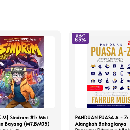
JIMAT
83%
 M] Sindrom #1: Misi
PANDUAN PUASA A - Z:
n Bayang (M7,BM05)
Alangkah Bahagianya
0
Regular