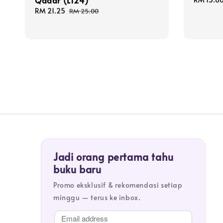
Qadar (L124)
price
Sale
RM 21.25
Regular
RM 25.00
price
price
Jadi orang pertama tahu
buku baru
Promo eksklusif & rekomendasi setiap
minggu — terus ke inbox.