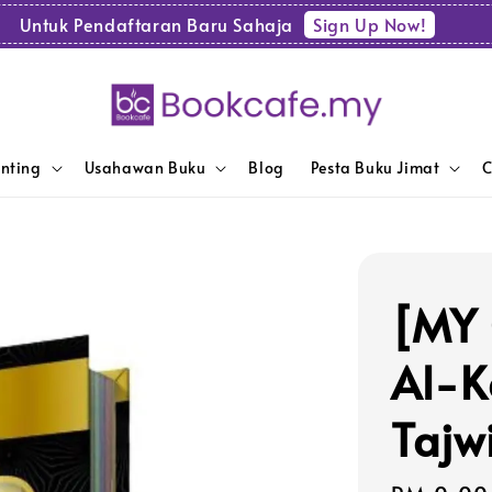
Sign Up Now!
Untuk Pendaftaran Baru Sahaja
enting
Usahawan Buku
Blog
Pesta Buku Jimat
C
[MY
Al-K
Tajw