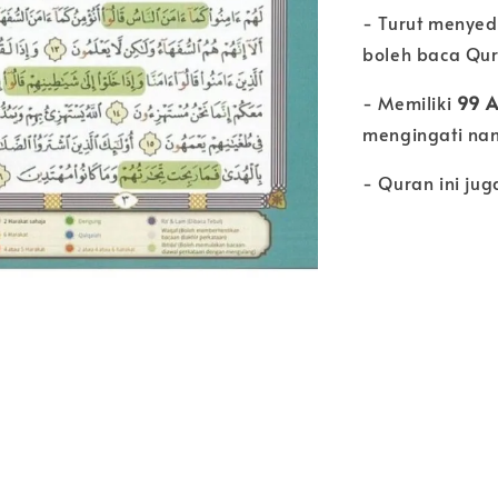
- Turut menyed
boleh baca Qur
- Memiliki
99 A
mengingati na
- Quran ini jug