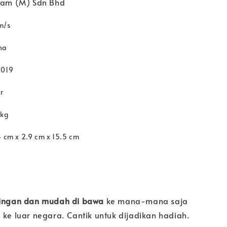
am (M) Sdn Bhd
m/s
na
2019
r
 kg
4 cm x 2.9 cm x 15.5 cm
ingan dan mudah di bawa
ke mana-mana saja
 ke luar negara. Cantik untuk dijadikan hadiah.