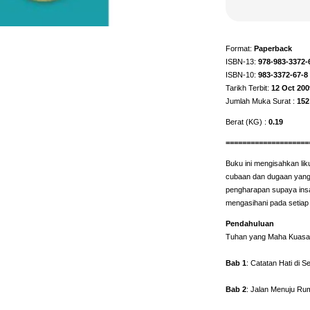
Format:
Paperback
ISBN-13:
978-983-3372-
ISBN-10:
983-3372-67-8
Tarikh Terbit:
12 Oct 200
Jumlah Muka Surat :
152
Berat (KG) :
0.19
====================
Buku ini mengisahkan liku
cubaan dan dugaan yang 
pengharapan supaya insa
mengasihani pada setia
Pendahuluan
Tuhan yang Maha Kuasa
Bab 1
: Catatan Hati di 
Bab 2
: Jalan Menuju 