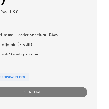
Regular
RM 11.90
price
ri sama - order sebelum 10AM
 dijamin (kredit)
osak? Ganti percuma
U DISKAUN 15%
Sold Out