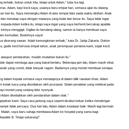
 terbaik, bukan untuk kita, tetapi untuk Adam,” kata Isa lagi.
eras. Adam, bayi kecil saya, usianya baru empat hari, semasa ujian itu datang.
an hari itu. Saya memangku Adam di atas tempat tidur pada waktu dinihari. Anak
 dan menatap saya dengan matanya yang bulat dan besar itu. Saya tidak ingat
epada Adam ketika itu, tetapi saya ingat yang saya berhenti bercakap apabila
h kirinya menggigil. Gigilan itu berulang-ulang, namun ia hanya membuat saya
jam kemudian. Bodohnya saya!
a diserang sawan. Itulah kemungkinan terbaik,” kata Dr. Jahja Zakaria. Doktor
, gadis kecil berusia empat tahun, anak perempuan pertama kami, sejak kecil.
k ataupun pendarahan. mudah-mudahan bukan itu.”
idak dapat menduga apa yang bakal berlaku. Beberapa jam lalu, Adam masih sihat.
 anak yang comel, tidak banyak ragam. Badannya yang montel membuat sesiapa
ng dalam kepala semasa saya menatapnya di dalam bilik rawatan khas. Adam
am kotak kaca yang disediakan oleh jururawat. Selain peralatan yang melekat pada
bayi montel yang sedang tidur nyenyak.
i Adam disebabkan oleh pendarahan dalam otak.”
gejutkan kami. Saya rasa jantung saya seperti dicabut keluar ketika mendengar
hampir tidak percaya. Dua hari lalu, Adam dalam keadaan baik. Masih lagi bermain
. Malah, saya baru sahaja membawa Adam ke hospital yang sama bagi
epatitis B. Tetapi sekarang?