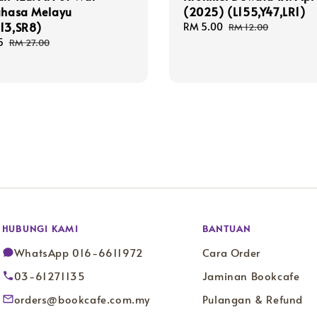
ahasa Melayu
(2025) (L155,Y47,LR1)
13,SR8)
Sale
RM 5.00
Regular
RM 12.00
price
price
5
Regular
RM 27.00
price
HUBUNGI KAMI
BANTUAN
WhatsApp 016-6611972
Cara Order
03-61271135
Jaminan Bookcafe
orders@bookcafe.com.my
Pulangan & Refund