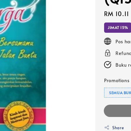
Sale
RM 10.11
price
JIMAT 15%
Pos ha
Refund
Buku r
Promotions
SEMUA BUK
Share