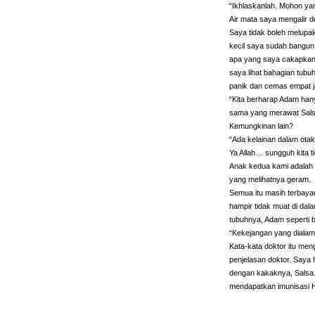
“Ikhlaskanlah. Mohon yang
Air mata saya mengalir d
Saya tidak boleh melupak
kecil saya sudah bangun
apa yang saya cakapkan k
saya lihat bahagian tubu
panik dan cemas empat 
“Kita berharap Adam hany
sama yang merawat Salsa
Kemungkinan lain?
“Ada kelainan dalam ota
Ya Allah… sungguh kita t
Anak kedua kami adalah
yang melihatnya geram.
Semua itu masih terbaya
hampir tidak muat di dal
tubuhnya, Adam seperti 
“Kekejangan yang dialam
Kata-kata doktor itu men
penjelasan doktor. Saya 
dengan kakaknya, Salsa
mendapatkan imunisasi H