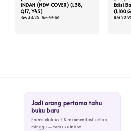
INDAH (NEW COVER) (L38,
Edisi B
Q17, Y45)
(L180,G
Sale
RM 38.25
Regular
Sale
RM 22.9
RM 45.00
price
price
price
Jadi orang pertama tahu
buku baru
Promo eksklusif & rekomendasi setiap
minggu — terus ke inbox.