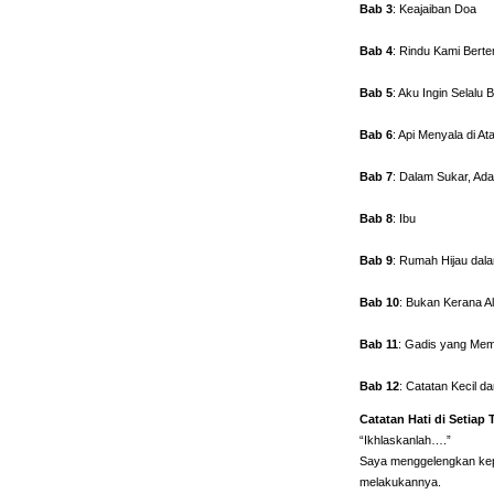
Bab 3
: Keajaiban Doa
Bab 4
: Rindu Kami Ber
Bab 5
: Aku Ingin Sela
Bab 6
: Api Menyala di
Bab 7
: Dalam Sukar, Ad
Bab 8
: Ibu
Bab 9
: Rumah Hijau da
Bab 10
: Bukan Kerana 
Bab 11
: Gadis yang M
Bab 12
: Catatan Kecil
Catatan Hati di Setiap
“Ikhlaskanlah….”
Saya menggelengkan kepal
melakukannya.