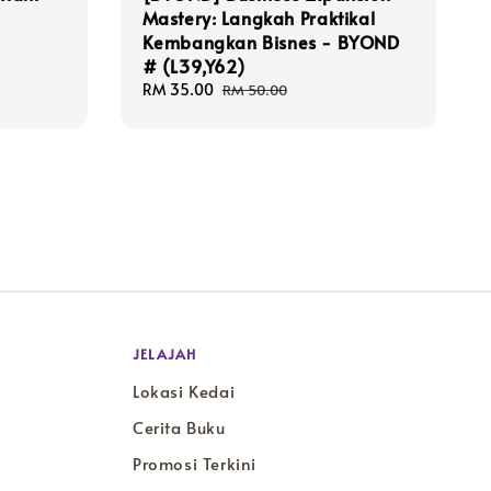
Mastery: Langkah Praktikal
Kembangkan Bisnes - BYOND
# (L39,Y62)
Sale
RM 35.00
Regular
RM 50.00
price
price
JELAJAH
Lokasi Kedai
Cerita Buku
Promosi Terkini