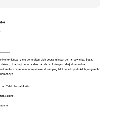
67-6
9
=======
-liku kehidupan yang perlu dilalui oleh seorang insan bernama wanita. Setiap
datang, diharungi penuh sabar dan disusuli dengan tahajud serta doa
n lemah ini mampu menempuhnya, di samping tidak lupa kepada Allah yang maha
p hambanya.
 dan Tidak Pernah Letih
Setiap Sujudku
Rumahmu