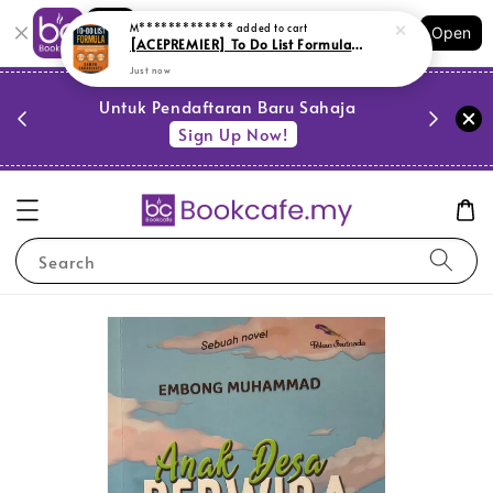
Shopping: Track Your Order
M*************
added to cart
Open
Your Trusted Shops
[ACEPREMIER] To Do List Formula (Edisi Bahasa Melayu) # (L61)
Just now
PESTA 
)
Untuk Pendaftaran Baru Sahaja
se
Sign Up Now!
Search