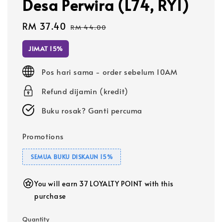
Desa Perwira (L74, RY1)
Sale
RM 37.40
Regular
RM 44.00
price
price
JIMAT 15%
Pos hari sama - order sebelum 10AM
Refund dijamin (kredit)
Buku rosak? Ganti percuma
Promotions
SEMUA BUKU DISKAUN 15%
You will earn 37 LOYALTY POINT with this
purchase
Quantity