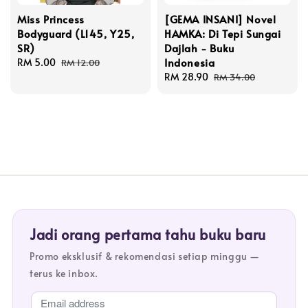
Miss Princess
[GEMA INSANI] Novel
Bodyguard (L145, Y25,
HAMKA: Di Tepi Sungai
SR)
Dajlah - Buku
Indonesia
Sale
RM 5.00
Regular
RM 12.00
price
price
Sale
RM 28.90
Regular
RM 34.00
price
price
Jadi orang pertama tahu buku baru
Promo eksklusif & rekomendasi setiap minggu —
terus ke inbox.