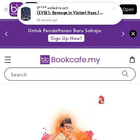
Shopping: Track Your Order
S****
added to cart
Open
Your Trusted Shops
(EVSE): Revenge in Violent Hues (L160, G13)
58 minutes ago
PESTA 
)
Untuk Pendaftaran Baru Sahaja
se
Sign Up Now!
Search