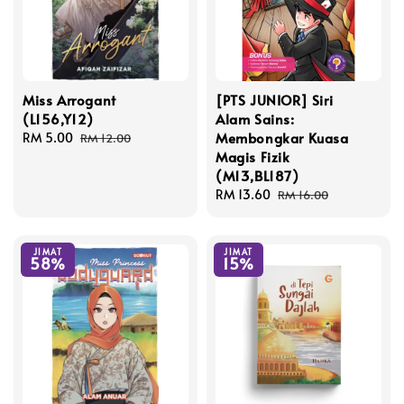
Miss Arrogant
[PTS JUNIOR] Siri
(L156,Y12)
Alam Sains:
Membongkar Kuasa
Sale
RM 5.00
Regular
RM 12.00
Magis Fizik
price
price
(M13,BL187)
Sale
RM 13.60
Regular
RM 16.00
price
price
JIMAT
JIMAT
58%
15%