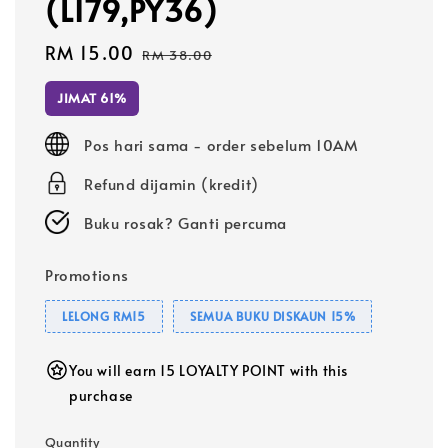
(L179,PY36)
Sale
RM 15.00
Regular
RM 38.00
price
price
JIMAT 61%
Pos hari sama - order sebelum 10AM
Refund dijamin (kredit)
Buku rosak? Ganti percuma
Promotions
LELONG RM15
SEMUA BUKU DISKAUN 15%
You will earn 15 LOYALTY POINT with this
purchase
Quantity