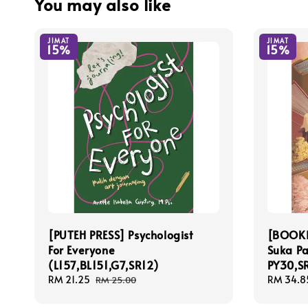
You may also like
JIMAT
JIMAT
15%
15%
[PUTEH PRESS] Psychologist
[BOOKI
For Everyone
Suka P
(L157,BL151,G7,SR12)
PY30,S
Sale
RM 21.25
Regular
Sale
RM 34.8
RM 25.00
price
price
price