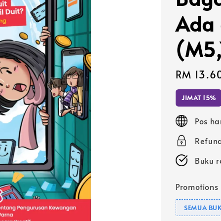
Ada 
(M5,
Sale
RM 13.6
price
JIMAT 15%
Pos ha
Refund
Buku r
Promotions
SEMUA BUK