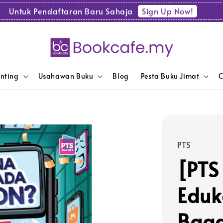
Sign Up Now!
Untuk Pendaftaran Baru Sahaja
enting
Usahawan Buku
Blog
Pesta Buku Jimat
C
PTS
[PTS
Eduk
Baga