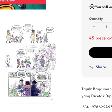
You will 
Quantity
45 piece av
Share
Tajuk: Bagaiman
yang Dicetak Dip
ISBN: 97862949