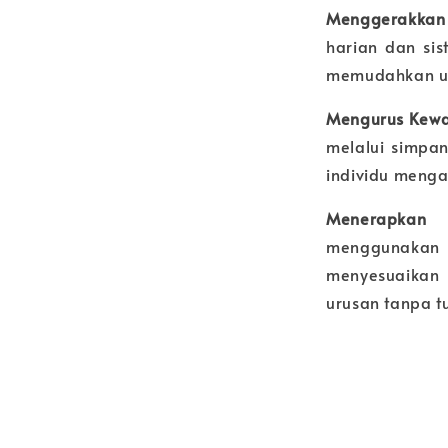
Menggerakkan 
harian dan sis
memudahkan ur
Mengurus Kewa
melalui simpa
individu menga
Menerapkan I
menggunakan
menyesuaikan 
urusan tanpa t