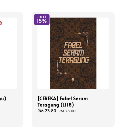
JIMAT
15%
yu)
[CEREKA] Fabel Seram
Teragung (L118)
Sale
RM 23.80
Regular
RM 28.00
price
price