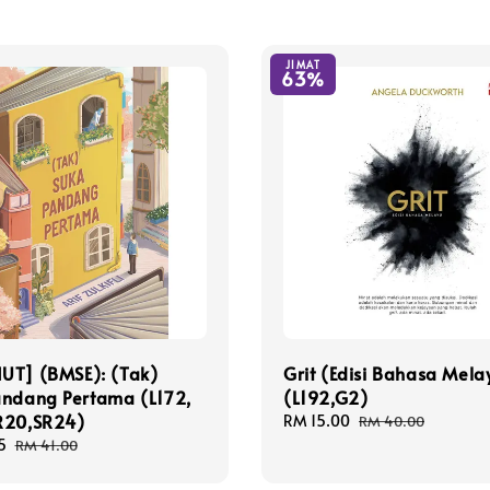
JIMAT
63%
UT] (BMSE): (Tak)
Grit (Edisi Bahasa Mela
andang Pertama (L172,
(L192,G2)
R20,SR24)
Sale
RM 15.00
Regular
RM 40.00
price
price
5
Regular
RM 41.00
price