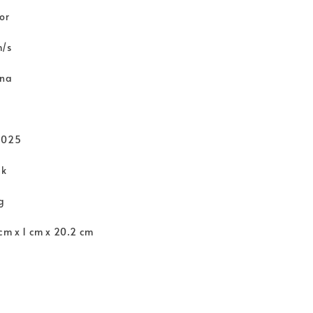
or
m/s
rna
2025
ck
g
cm x 1 cm x 20.2 cm