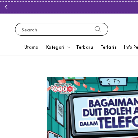
Search
Utama
Kategori
Terbaru
Terlaris
Info P