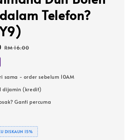
dalam Telefon?
Y9)
0
Regular
RM 16.00
price
ri sama - order sebelum 10AM
 dijamin (kredit)
osak? Ganti percuma
U DISKAUN 15%