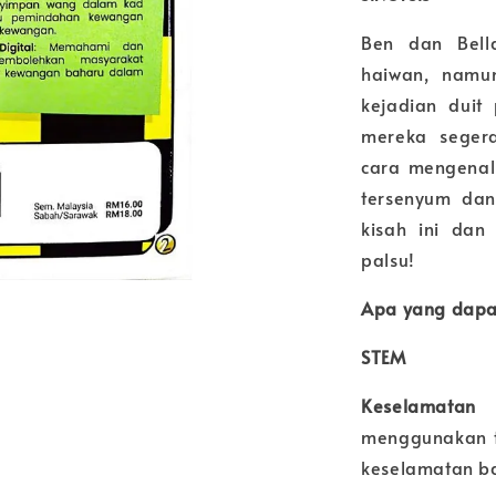
Ben dan Bell
haiwan, namu
kejadian duit
mereka seger
cara mengenal 
tersenyum dan
kisah ini dan
palsu!
Apa yang dapat 
STEM
Keselamatan
menggunakan t
keselamatan b