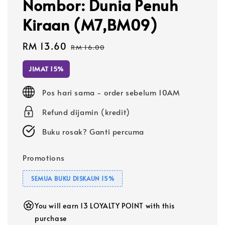
Nombor: Dunia Penuh
Kiraan (M7,BM09)
Sale
RM 13.60
Regular
RM 16.00
price
price
JIMAT 15%
Pos hari sama - order sebelum 10AM
Refund dijamin (kredit)
Buku rosak? Ganti percuma
Promotions
SEMUA BUKU DISKAUN 15%
You will earn 13 LOYALTY POINT with this
purchase