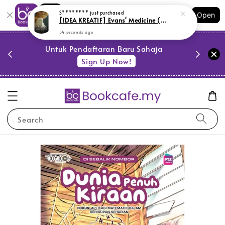
Shopping: Track Your Order
S********
just purchased
Open
Your Trusted Shops
[IDEA KREATIF] Evans' Medicine (Z2,BL143)
54 seconds ago
PESTA 
)
Untuk Pendaftaran Baru Sahaja
se
Sign Up Now!
Search