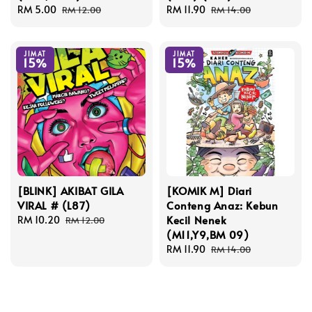
Sale
RM 5.00
Regular
Sale
RM 11.90
Regular
RM 12.00
RM 14.00
price
price
price
price
JIMAT
JIMAT
15%
15%
[BLINK] AKIBAT GILA
[KOMIK M] Diari
VIRAL # (L87)
Conteng Anaz: Kebun
Kecil Nenek
Sale
RM 10.20
Regular
RM 12.00
(M11,Y9,BM 09)
price
price
Sale
RM 11.90
Regular
RM 14.00
price
price