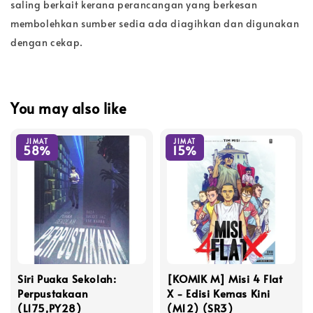
saling berkait kerana perancangan yang berkesan
membolehkan sumber sedia ada diagihkan dan digunakan
dengan cekap.
You may also like
JIMAT
JIMAT
58%
15%
Siri Puaka Sekolah:
[KOMIK M] Misi 4 Flat
Perpustakaan
X - Edisi Kemas Kini
(L175,PY28)
(M12) (SR3)