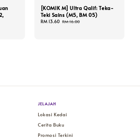
muan
[KOMIK M] Ultra Qalif: Teka-
2,
Teki Sains (M5, BM 05)
Sale
RM 13.60
Regular
RM 16.00
price
price
JELAJAH
Lokasi Kedai
Cerita Buku
Promosi Terkini