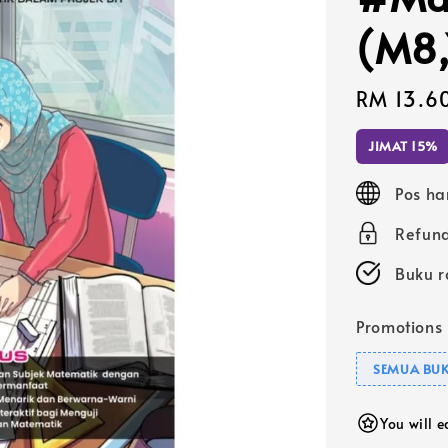
(M8,
Sale
RM 13.6
price
JIMAT 15%
Pos ha
Refund
Buku r
Promotions
SEMUA BUK
You will 