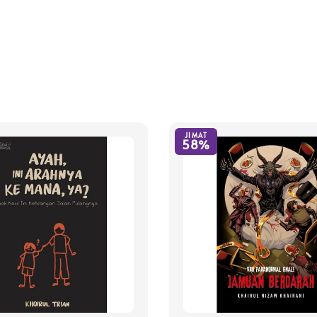
JIMAT
58%