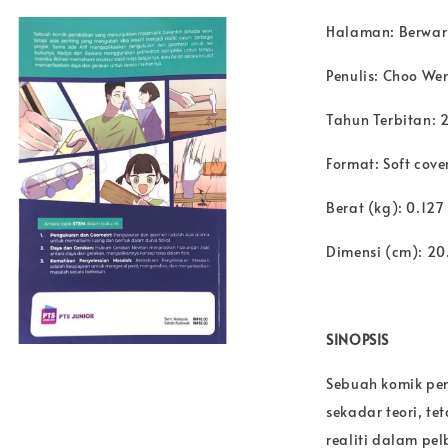
Halaman: Berwa
Penulis: Choo We
Tahun Terbitan: 
Format: Soft cove
Berat (kg): 0.127
Dimensi (cm): 20
SINOPSIS
Sebuah komik pe
sekadar teori, t
realiti dalam pe