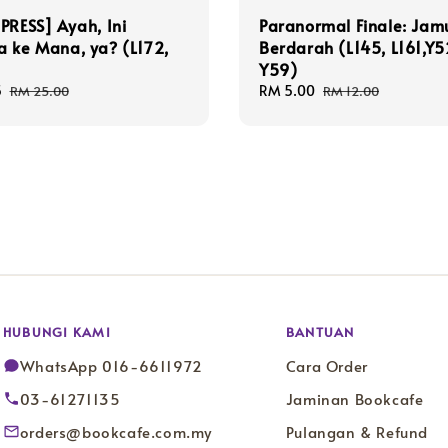
PRESS] Ayah, Ini
Paranormal Finale: Ja
 ke Mana, ya? (L172,
Berdarah (L145, L161,Y5
Y59)
5
Regular
Sale
RM 5.00
Regular
RM 25.00
RM 12.00
price
price
price
HUBUNGI KAMI
BANTUAN
WhatsApp 016-6611972
Cara Order
03-61271135
Jaminan Bookcafe
orders@bookcafe.com.my
Pulangan & Refund