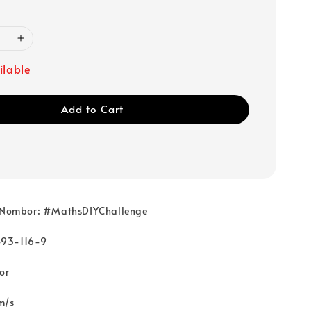
ilable
Add to Cart
k Nombor: #MathsDIYChallenge
493-116-9
or
m/s