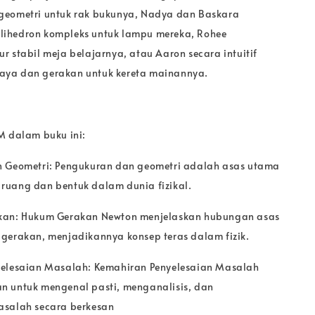
geometri untuk rak bukunya, Nadya dan Baskara
ihedron kompleks untuk lampu mereka, Rohee
r stabil meja belajarnya, atau Aaron secara intuitif
ya dan gerakan untuk kereta mainannya.
M dalam buku ini:
n Geometri: Pengukuran dan geometri adalah asas utama
uang dan bentuk dalam dunia fizikal.
kan: Hukum Gerakan Newton menjelaskan hubungan asas
gerakan, menjadikannya konsep teras dalam fizik.
yelesaian Masalah: Kemahiran Penyelesaian Masalah
 untuk mengenal pasti, menganalisis, dan
asalah secara berkesan