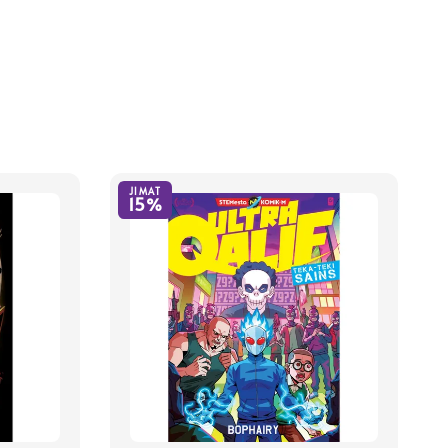
JIMAT
15%