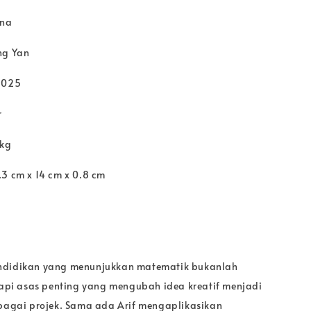
rna
ng Yan
2025
r
 kg
.3 cm x 14 cm x 0.8 cm
ndidikan yang menunjukkan matematik bukanlah
etapi asas penting yang mengubah idea kreatif menjadi
lbagai projek. Sama ada Arif mengaplikasikan