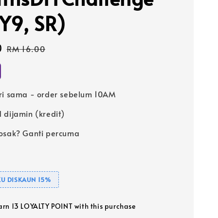
Y9, SR)
0
Regular
RM 16.00
price
ri sama - order sebelum 10AM
 dijamin (kredit)
osak? Ganti percuma
U DISKAUN 15%
earn 13 LOYALTY POINT with this purchase