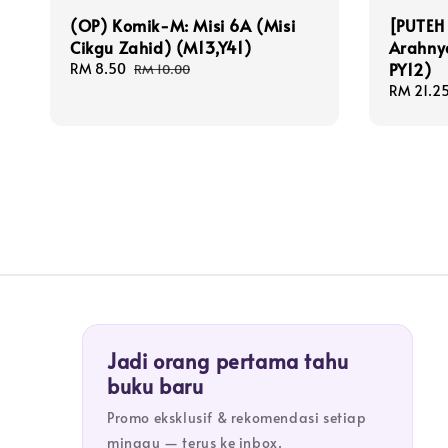
(OP) Komik-M: Misi 6A (Misi
[PUTEH 
Cikgu Zahid) (M13,Y41)
Arahnya
PY12)
Sale
RM 8.50
Regular
RM 10.00
price
price
Sale
RM 21.2
price
Jadi orang pertama tahu
buku baru
Promo eksklusif & rekomendasi setiap
minggu — terus ke inbox.