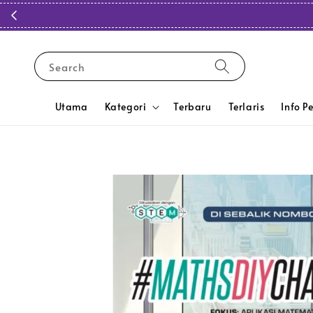
Search
Utama
Kategori
Terbaru
Terlaris
Info P