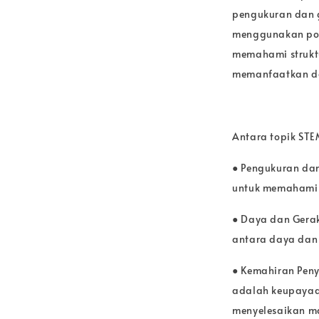
pengukuran dan 
menggunakan pol
memahami struktu
memanfaatkan da
Antara topik STE
● Pengukuran da
untuk memahami r
● Daya dan Gera
antara daya dan 
● Kemahiran Pen
adalah keupayaan
menyelesaikan m