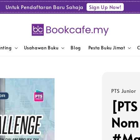
Sign Up Now!
Untuk Pendaftaran Baru Sahaja
enting
Usahawan Buku
Blog
Pesta Buku Jimat
C
PTS Junior
[PTS
Nom
#Mat