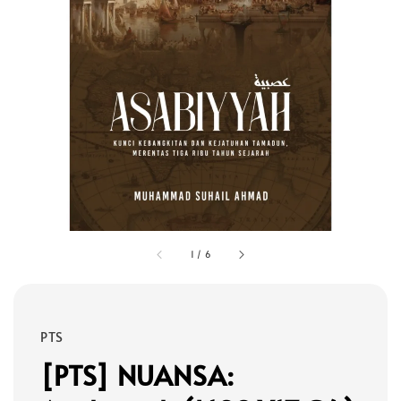
1
/
6
PTS
[PTS] NUANSA: