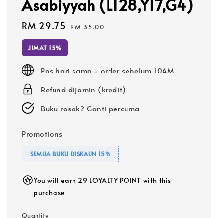
Asabiyyah (L128,Y17,G4)
Sale
RM 29.75
Regular
RM 35.00
price
price
JIMAT 15%
Pos hari sama - order sebelum 10AM
Refund dijamin (kredit)
Buku rosak? Ganti percuma
Promotions
SEMUA BUKU DISKAUN 15%
You will earn 29 LOYALTY POINT with this
purchase
Quantity