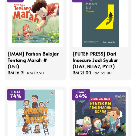
[IMAN] Farhan Belajar
[PUTEH PRESS] Dari
Tentang Marah #
Insecure Jadi Syukur
(L51)
(L167, BL167, PY17)
Sale
RM 16.91
Regular
Sale
RM 21.00
Regular
RM 19.90
RM 35.00
price
price
price
price
JIMAT
JIMAT
74%
64%