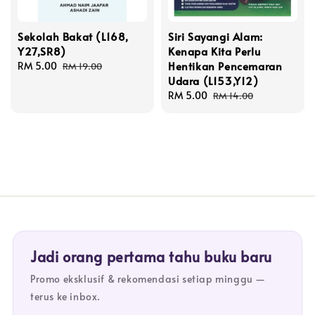
Sekolah Bakat (L168,
Siri Sayangi Alam:
Y27,SR8)
Kenapa Kita Perlu
Hentikan Pencemaran
Sale
RM 5.00
Regular
RM 19.00
Udara (L153,Y12)
price
price
Sale
RM 5.00
Regular
RM 14.00
price
price
Jadi orang pertama tahu buku baru
Promo eksklusif & rekomendasi setiap minggu —
terus ke inbox.