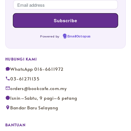
Powered by
EmailOctopus
HUBUNGI KAMI
WhatsApp 016-6611972
03-61271135
orders@bookcafe.com.my
Isnin–Sabtu, 9 pagi–6 petang
Bandar Baru Selayang
BANTUAN