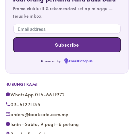
Promo eksklusif & rekomendasi setiap minggu —
terus ke inbox.
Powered by
EmailOctopus
HUBUNGI KAMI
WhatsApp 016-6611972
03-61271135
orders@bookcafe.com.my
Isnin–Sabtu, 9 pagi–6 petang