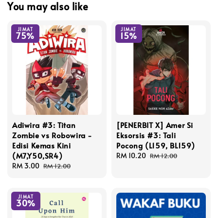
You may also like
JIMAT
JIMAT
75%
15%
Adiwira #3: Titan
[PENERBIT X] Amer Si
Zombie vs Robowira -
Eksorsis #3: Tali
Edisi Kemas Kini
Pocong (L159, BL159)
(M7,Y50,SR4)
Sale
RM 10.20
Regular
RM 12.00
Sale
RM 3.00
Regular
price
price
RM 12.00
price
price
JIMAT
30%