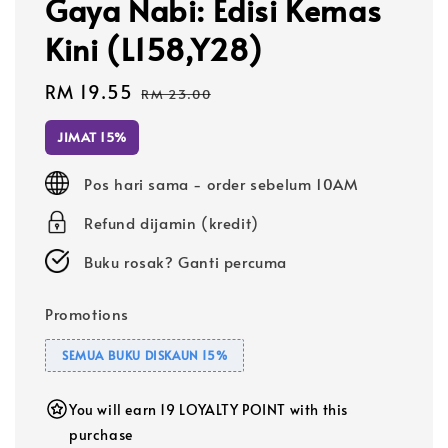
Gaya Nabi: Edisi Kemas
Kini (L158,Y28)
Sale
RM 19.55
Regular
RM 23.00
price
price
JIMAT 15%
Pos hari sama - order sebelum 10AM
Refund dijamin (kredit)
Buku rosak? Ganti percuma
Promotions
SEMUA BUKU DISKAUN 15%
You will earn 19 LOYALTY POINT with this
purchase