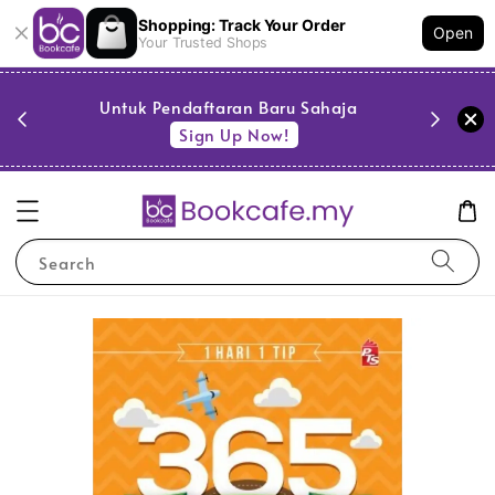
Shopping: Track Your Order
Open
Your Trusted Shops
PESTA 
)
Untuk Pendaftaran Baru Sahaja
se
Sign Up Now!
Search