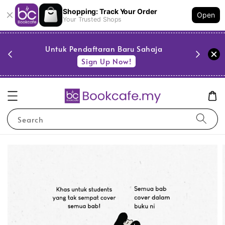
Shopping: Track Your Order
Open
Your Trusted Shops
PESTA 
)
Untuk Pendaftaran Baru Sahaja
se
Sign Up Now!
Search