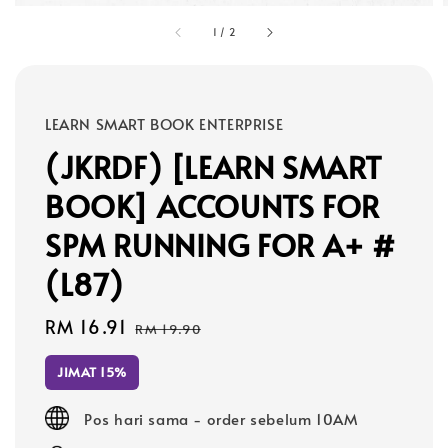
1
/
2
LEARN SMART BOOK ENTERPRISE
(JKRDF) [LEARN SMART
BOOK] ACCOUNTS FOR
SPM RUNNING FOR A+ #
(L87)
Sale
RM 16.91
Regular
RM 19.90
price
price
JIMAT 15%
Pos hari sama - order sebelum 10AM