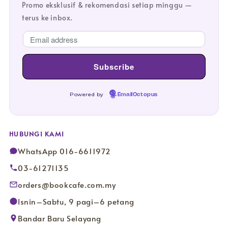
Promo eksklusif & rekomendasi setiap minggu —
terus ke inbox.
Powered by
EmailOctopus
HUBUNGI KAMI
WhatsApp 016-6611972
03-61271135
orders@bookcafe.com.my
Isnin–Sabtu, 9 pagi–6 petang
Bandar Baru Selayang