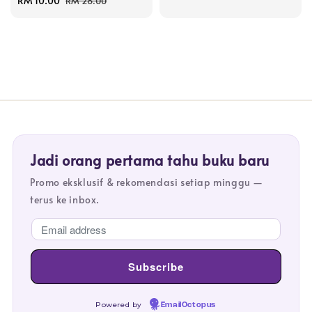
Sale
RM 10.00
Regular
RM 28.00
price
price
Jadi orang pertama tahu buku baru
Promo eksklusif & rekomendasi setiap minggu —
terus ke inbox.
Powered by
EmailOctopus