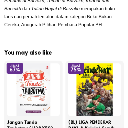
Pertama di Barzakh
, Teman di Barzakh, Khabar dari
Barzakh
dan
Talian Hayat di Barzakh
merupakan buku
laris dan pernah tercalon dalam kategori Buku Bukan
Cereka, Anugerah Pilihan Pembaca Popular BH.
You may also like
JIMAT
JIMAT
67%
75%
Jangan Tunda
(BL) LIGA PENDEKAR
Taubatmu (L128,Y59)
RAYA & Koleksi Komik