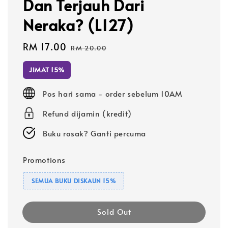
Dan Terjauh Dari
Neraka? (L127)
Sale
RM 17.00
Regular
RM 20.00
price
price
JIMAT 15%
Pos hari sama - order sebelum 10AM
Refund dijamin (kredit)
Buku rosak? Ganti percuma
Promotions
SEMUA BUKU DISKAUN 15%
Sold Out