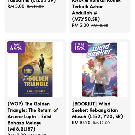
Terbaik Azhar
Sale
RM 5.00
Regular
RM 15.00
Abdullah #
price
price
(M7,Y50,SR)
Sale
RM 3.00
Regular
RM 12.00
price
price
JIMAT
JIMAT
64%
15%
(WOP) The Golden
[BOOKIUT] Wind
Triangle: The Return of
Seeker: Kebangkitan
Arsene Lupin - Edisi
Musuh (L152, Y20, SR)
Bahasa Melayu
Sale
RM 10.20
Regular
RM 12.00
(M18,BL187)
price
price