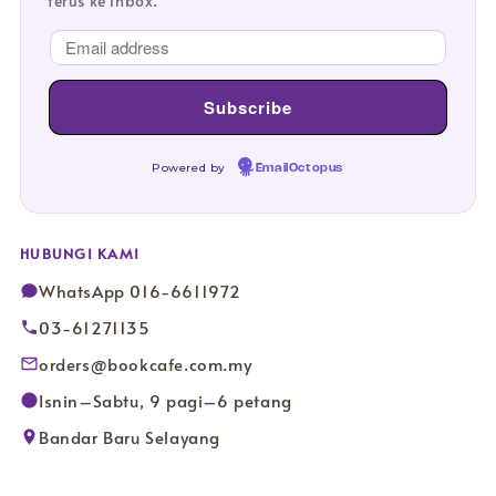
terus ke inbox.
Powered by
EmailOctopus
HUBUNGI KAMI
WhatsApp 016-6611972
03-61271135
orders@bookcafe.com.my
Isnin–Sabtu, 9 pagi–6 petang
Bandar Baru Selayang