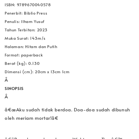
ISBN: 9789670040578
Penerbit: Biblio Press
Penulis: Ilham Yusuf
Tahun Terbitan: 2023
Muka Surat: 143m/s
Halaman: Hitam dan Putih
Format: paperback
Berat (kg): 0.130
Dimensi (cm): 20cm x 13cm 1cm
Â
SINOPSIS
Â
â€œAku sudah tidak berdoa. Doa-doa sudah dibunuh
oleh meriam mortar!â€