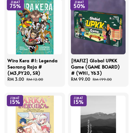
JIMAT
JIMAT
75%
50%
Wira Kera #1: Legenda
[HAFIZ] Global UPKK
Seorang Raja #
Game (GAME BOARD)
(M3,PY20, SR)
# (WH1, Y63)
Sale
RM 3.00
Regular
Sale
RM 99.00
Regular
RM 12.00
RM 199.00
price
price
price
price
JIMAT
JIMAT
15%
15%