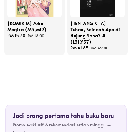
[KOMIK M] Arka
[TENTANG KITA]
Magika (M5,M17)
Tuhan, Seindah Apa di
Hujung Sana? #
Sale
RM 15.30
Regular
RM 18.00
(L31,Y37)
price
price
Sale
RM 41.65
Regular
RM 49.00
price
price
Jadi orang pertama tahu buku baru
Promo eksklusif & rekomendasi setiap minggu —