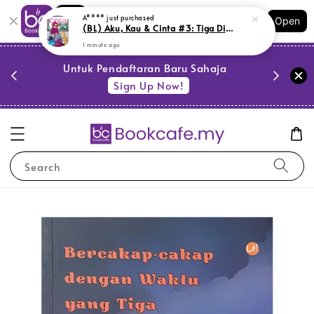
Shopping: Track Your Order
A****
just purchased
Open
Your Trusted Shops
(BL) Aku, Kau & Cinta #3: Tiga Dimensi (M15,BM09,SR)
1 minute ago
PESTA 
)
Untuk Pendaftaran Baru Sahaja
se
Sign Up Now!
Search