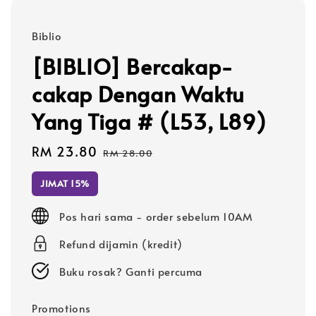
Biblio
[BIBLIO] Bercakap-
cakap Dengan Waktu
Yang Tiga # (L53, L89)
Sale
RM 23.80
Regular
RM 28.00
price
price
JIMAT 15%
Pos hari sama - order sebelum 10AM
Refund dijamin (kredit)
Buku rosak? Ganti percuma
Promotions