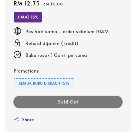
Sale
RM 12.75
Regular
RM 15.00
price
price
JIMAT 15%
Pos hari sama - order sebelum 10AM
Refund dijamin (kredit)
Buku rosak? Ganti percuma
Promotions
SEMUA BUKU DISKAUN 15%
Sold Out
Share