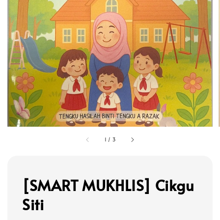
1
/
3
[SMART MUKHLIS] Cikgu
Siti