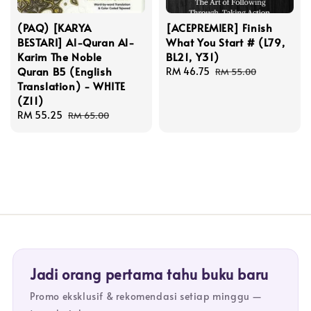
(PAQ) [KARYA
[ACEPREMIER] Finish
BESTARI] Al-Quran Al-
What You Start # (L79,
Karim The Noble
BL21, Y31)
Quran B5 (English
Sale
RM 46.75
Regular
RM 55.00
Translation) - WHITE
price
price
(Z11)
Sale
RM 55.25
Regular
RM 65.00
price
price
Jadi orang pertama tahu buku baru
Promo eksklusif & rekomendasi setiap minggu —