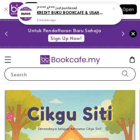
Shopping: Track Your Order
I**** A***
just purchased
Open
Your Trusted Shops
KREDIT BUKU BOOKCAFE & USAHAWAN BUKU
2 minutes ago
PESTA 
)
Untuk Pendaftaran Baru Sahaja
se
Sign Up Now!
Search