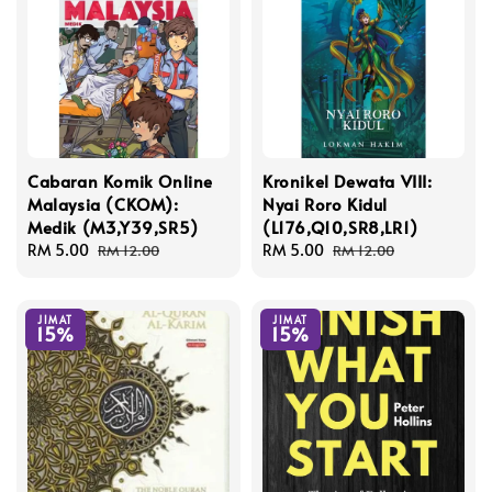
Cabaran Komik Online
Kronikel Dewata VIII:
Malaysia (CKOM):
Nyai Roro Kidul
Medik (M3,Y39,SR5)
(L176,Q10,SR8,LR1)
Sale
RM 5.00
Regular
Sale
RM 5.00
Regular
RM 12.00
RM 12.00
price
price
price
price
JIMAT
JIMAT
15%
15%