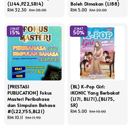
(L144,PZ2,SR14)
Boleh Dimakan (L188)
Sale
RM 32.30
Regular
Sale
RM 5.00
Regular
RM 38.00
RM 20.00
price
price
price
price
JIMAT
JIMAT
15%
50%
[PRESTASI
(BL) K-Pop Girl:
PUBLICATION] Fokus
iKONIC Yang Berbakat
Masteri Peribahasa
(L171, BL171),(BL175,
dan Simpulan Bahasa
SR)
#(L22,Y55,BL21)
Sale
RM 5.00
Regular
RM 10.00
Sale
RM 10.11
Regular
price
price
RM 11.90
price
price