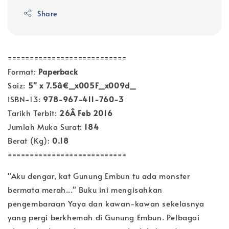
Share
===========================
Format:
Paperback
Saiz:
5" x 7.5â€_x005F_x009d_
ISBN-13:
978-967-411-760-3
Tarikh Terbit:
26
Â Feb 2016
Jumlah Muka Surat:
184
Berat (Kg):
0.18
===========================
"Aku dengar, kat Gunung Embun tu ada monster
bermata merah..." Buku ini mengisahkan
pengembaraan Yaya dan kawan-kawan sekelasnya
yang pergi berkhemah di Gunung Embun. Pelbagai