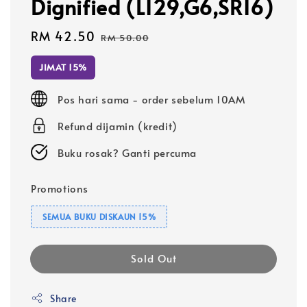
Dignified (L129,G6,SR16)
Sale
RM 42.50
Regular
RM 50.00
price
price
JIMAT 15%
Pos hari sama - order sebelum 10AM
Refund dijamin (kredit)
Buku rosak? Ganti percuma
Promotions
SEMUA BUKU DISKAUN 15%
Sold Out
Share