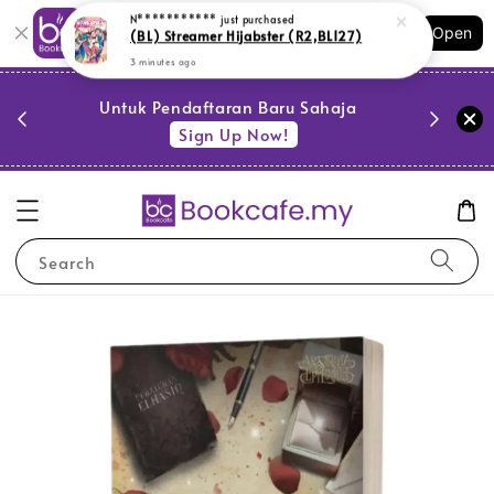
Shopping: Track Your Order
Open
Your Trusted Shops
PESTA 
)
Untuk Pendaftaran Baru Sahaja
se
Sign Up Now!
Search