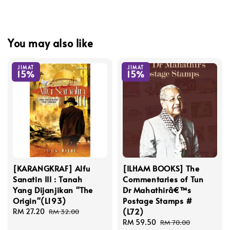
You may also like
JIMAT
JIMAT
15%
15%
[KARANGKRAF] Alfu
[ILHAM BOOKS] The
Sanatin III : Tanah
Commentaries of Tun
Yang Dijanjikan "The
Dr Mahathirâ€™s
Origin"(L193)
Postage Stamps #
(L72)
Sale
RM 27.20
Regular
RM 32.00
price
price
Sale
RM 59.50
Regular
RM 70.00