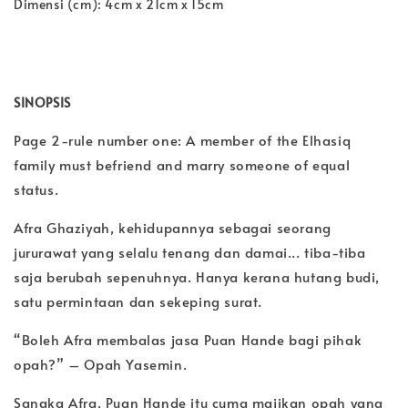
Dimensi (cm): 4cm x 21cm x 15cm
SINOPSIS
Page 2-rule number one: A member of the Elhasiq
family must befriend and marry someone of equal
status.
Afra Ghaziyah, kehidupannya sebagai seorang
jururawat yang selalu tenang dan damai... tiba-tiba
saja berubah sepenuhnya. Hanya kerana hutang budi,
satu permintaan dan sekeping surat.
“Boleh Afra membalas jasa Puan Hande bagi pihak
opah?” – Opah Yasemin.
Sangka Afra, Puan Hande itu cuma majikan opah yang