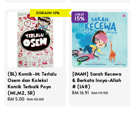
price
price
DISKAUN 10%
JIMAT
15%
(BL) Komik-M: Terlalu
[IMAN] Sarah Kecewa
Osem dan Koleksi
& Berkata Insya-Allah
Komik Terbaik Poyo
# (L48)
(M1,M2, SR)
Sale
RM 16.91
Regular
RM 19.90
Sale
RM 5.00
Regular
price
price
RM 10.00
price
price