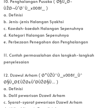
10. Penghalangan Pusaka ( Ø§Ù„Ø­
ÙŽØ¬Ù’Ø¨Ù_x008f_ )
a. Definisi
b. Jenis-jenis Halangan Syakhsi
c. Kaedah-kaedah Halangan Sepenuhnya
d. Kategori Halangan Sepenuhnya
e. Perbezaan Penegahan dan Penghalangan
11. Contoh permasalahan dan langkah-langkah
penyelesaian
12. Dzawul Arham ( Ø°ÙŽÙˆÙ_x008f_Ùˆ
Ø§Ù„Ø£ÙŽØ±Ù’Ø­ÙŽØ§Ù… )
a. Definisi
b. Dalil pewarisan Dzawil Arham
c. Syarat-syarat pewarisan Dzawil Arham