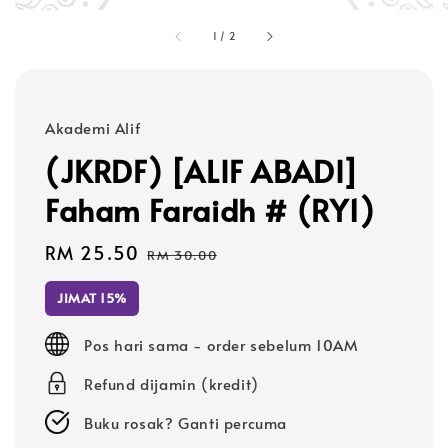
1
/
2
Akademi Alif
(JKRDF) [ALIF ABADI]
Faham Faraidh # (RY1)
Sale
RM 25.50
Regular
RM 30.00
price
price
JIMAT 15%
Pos hari sama - order sebelum 10AM
Refund dijamin (kredit)
Buku rosak? Ganti percuma