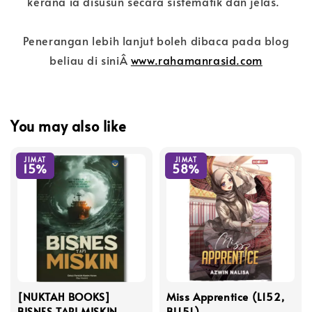
kerana ia disusun secara sistematik dan jelas."
Penerangan lebih lanjut boleh dibaca pada blog
beliau di sini
Â
www.rahamanrasid.com
You may also like
JIMAT
JIMAT
15%
58%
[NUKTAH BOOKS]
Miss Apprentice (L152,
BISNES TAPI MISKIN
BL151)