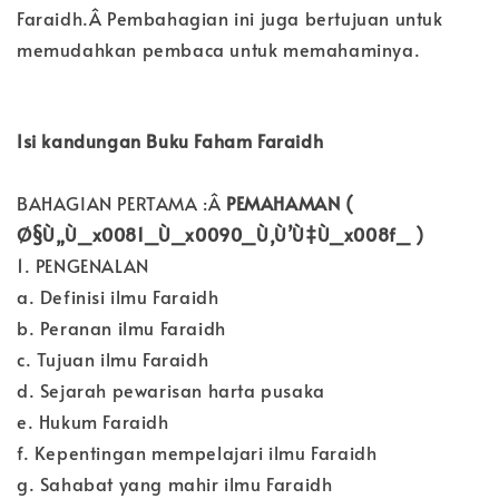
Faraidh.Â Pembahagian ini juga bertujuan untuk
memudahkan pembaca untuk memahaminya.
Isi kandungan Buku Faham Faraidh
BAHAGIAN PERTAMA :Â
PEMAHAMAN (
Ø§Ù„Ù_x0081_Ù_x0090_Ù‚Ù’Ù‡Ù_x008f_ )
1. PENGENALAN
a. Definisi ilmu Faraidh
b. Peranan ilmu Faraidh
c. Tujuan ilmu Faraidh
d. Sejarah pewarisan harta pusaka
e. Hukum Faraidh
f. Kepentingan mempelajari ilmu Faraidh
g. Sahabat yang mahir ilmu Faraidh