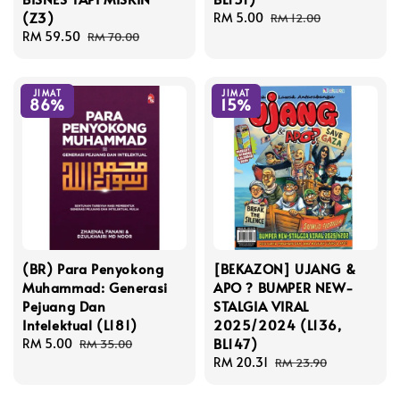
(Z3)
Sale
RM 5.00
Regular
RM 12.00
Sale
RM 59.50
Regular
price
price
RM 70.00
price
price
JIMAT
JIMAT
86%
15%
(BR) Para Penyokong
[BEKAZON] UJANG &
Muhammad: Generasi
APO ? BUMPER NEW-
Pejuang Dan
STALGIA VIRAL
Intelektual (L181)
2025/2024 (L136,
BL147)
Sale
RM 5.00
Regular
RM 35.00
price
price
Sale
RM 20.31
Regular
RM 23.90
price
price