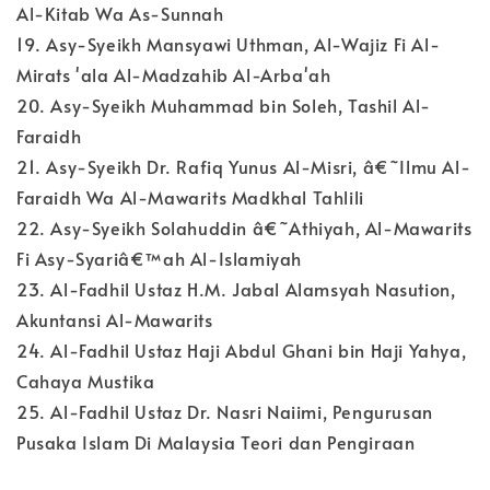
Al-Kitab Wa As-Sunnah
19. Asy-Syeikh Mansyawi Uthman, Al-Wajiz Fi Al-
Mirats 'ala Al-Madzahib Al-Arba'ah
20. Asy-Syeikh Muhammad bin Soleh, Tashil Al-
Faraidh
21. Asy-Syeikh Dr. Rafiq Yunus Al-Misri, â€˜Ilmu Al-
Faraidh Wa Al-Mawarits Madkhal Tahlili
22. Asy-Syeikh Solahuddin â€˜Athiyah, Al-Mawarits
Fi Asy-Syariâ€™ah Al-Islamiyah
23. Al-Fadhil Ustaz H.M. Jabal Alamsyah Nasution,
Akuntansi Al-Mawarits
24. Al-Fadhil Ustaz Haji Abdul Ghani bin Haji Yahya,
Cahaya Mustika
25. Al-Fadhil Ustaz Dr. Nasri Naiimi, Pengurusan
Pusaka Islam Di Malaysia Teori dan Pengiraan