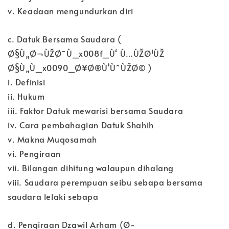
v. Keadaan mengundurkan diri
c. Datuk Bersama Saudara (
Ø§Ù„Ø¬ÙŽØ¯Ù_x008f_Ù‘ Ù…ÙŽØ¹ÙŽ
Ø§Ù„Ù_x0090_Ø¥Ø®Ù’ÙˆÙŽØ© )
i. Definisi
ii. Hukum
iii. Faktor Datuk mewarisi bersama Saudara
iv. Cara pembahagian Datuk Shahih
v. Makna Muqosamah
vi. Pengiraan
vii. Bilangan dihitung walaupun dihalang
viii. Saudara perempuan seibu sebapa bersama
saudara lelaki sebapa
d. Pengiraan Dzawil Arham (Ø­