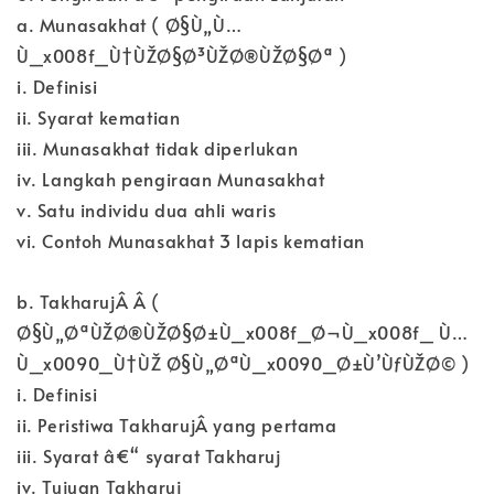
a. Munasakhat ( Ø§Ù„Ù…
Ù_x008f_Ù†ÙŽØ§Ø³ÙŽØ®ÙŽØ§Øª )
i. Definisi
ii. Syarat kematian
iii. Munasakhat tidak diperlukan
iv. Langkah pengiraan Munasakhat
v. Satu individu dua ahli waris
vi. Contoh Munasakhat 3 lapis kematian
b. TakharujÂ Â (
Ø§Ù„ØªÙŽØ®ÙŽØ§Ø±Ù_x008f_Ø¬Ù_x008f_ Ù…
Ù_x0090_Ù†ÙŽ Ø§Ù„ØªÙ_x0090_Ø±Ù’ÙƒÙŽØ© )
i. Definisi
ii. Peristiwa TakharujÂ yang pertama
iii. Syarat â€“ syarat Takharuj
iv. Tujuan Takharuj