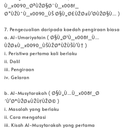
Ù_x0090_Ø³ÙŽØ§Ø¨Ù_x008f_
Ø°ÙŽÙˆÙ_x0090_ÙŠ Ø§Ù„Ø£ÙŽØ±Ù’Ø­ÙŽØ§Ù… )
7. Pengecualian daripada kaedah pengiraan biasa
a. Al-Umariyatain ( Ø§Ù„Ø¹Ù_x008f_Ù…
ÙŽØ±Ù_x0090_ÙŠÙŽØªÙŽÙŠÙ’Ù† )
i. Peristiwa pertama kali berlaku
ii. Dalil
iii. Pengiraan
iv. Gelaran
b. Al-Musytarakah ( Ø§Ù„Ù…Ù_x008f_Ø
´Ù’ØªÙŽØ±ÙŽÙƒÙŽØ© )
i. Masalah yang berlaku
ii. Cara mengatasi
iii. Kisah Al-Musytarakah yang pertama