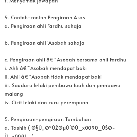
f. Menyemak jawapan
4. Contoh-contoh Pengiraan Asas
a. Pengiraan ahli Fardhu sahaja
b. Pengiraan ahli 'Asobah sahaja
c. Pengiraan ahli â€˜Asobah bersama ahli Fardhu
i. Ahli â€˜Asobah mendapat baki
ii. Ahli â€˜Asobah tidak mendapat baki
iii. Saudara lelaki pembawa tuah dan pembawa
malang
iv. Cicit lelaki dan cucu perempuan
5. Pengiraan-pengiraan Tambahan
a. Tashih ( Ø§Ù„ØªÙŽØµÙ’Ø­Ù_x0090_ÙŠØ­
Ù_x008f_ )