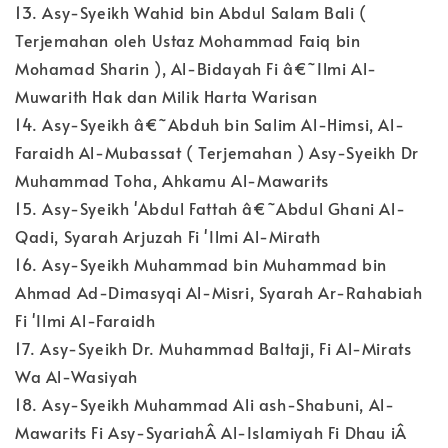
13. Asy-Syeikh Wahid bin Abdul Salam Bali (
Terjemahan oleh Ustaz Mohammad Faiq bin
Mohamad Sharin ), Al-Bidayah Fi â€˜Ilmi Al-
Muwarith Hak dan Milik Harta Warisan
14. Asy-Syeikh â€˜Abduh bin Salim Al-Himsi, Al-
Faraidh Al-Mubassat ( Terjemahan ) Asy-Syeikh Dr
Muhammad Toha, Ahkamu Al-Mawarits
15. Asy-Syeikh 'Abdul Fattah â€˜Abdul Ghani Al-
Qadi, Syarah Arjuzah Fi 'Ilmi Al-Mirath
16. Asy-Syeikh Muhammad bin Muhammad bin
Ahmad Ad-Dimasyqi Al-Misri, Syarah Ar-Rahabiah
Fi 'Ilmi Al-Faraidh
17. Asy-Syeikh Dr. Muhammad Baltaji, Fi Al-Mirats
Wa Al-Wasiyah
18. Asy-Syeikh Muhammad Ali ash-Shabuni, Al-
Mawarits Fi Asy-SyariahÂ Al-Islamiyah Fi Dhau iÂ