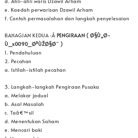
d. Ahli-ahli waris Dzawil Arham
e. Kaedah perwarisan Dzawil Arham
f. Contoh permasalahan dan langkah penyelesaian
BAHAGIAN KEDUA :Â
PENGIRAAN ( Ø§Ù„Ø­
Ù_x0090_Ø³ÙŽØ§Ø¨ )
1. Pendahuluan
2. Pecahan
a. Istilah-istilah pecahan
3. Langkah-langkah Pengiraan Pusaka
a. Melakar jadual
b. Asal Masalah
c. Taâ€™sil
d. Menentukan Saham
e. Mencari baki