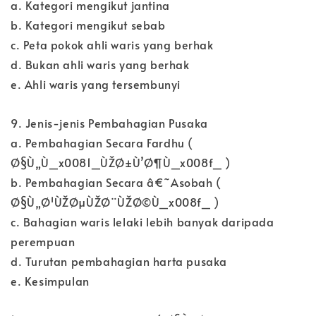
a. Kategori mengikut jantina
b. Kategori mengikut sebab
c. Peta pokok ahli waris yang berhak
d. Bukan ahli waris yang berhak
e. Ahli waris yang tersembunyi
9. Jenis-jenis Pembahagian Pusaka
a. Pembahagian Secara Fardhu (
Ø§Ù„Ù_x0081_ÙŽØ±Ù’Ø¶Ù_x008f_ )
b. Pembahagian Secara â€˜Asobah (
Ø§Ù„Ø¹ÙŽØµÙŽØ¨ÙŽØ©Ù_x008f_ )
c. Bahagian waris lelaki lebih banyak daripada
perempuan
d. Turutan pembahagian harta pusaka
e. Kesimpulan