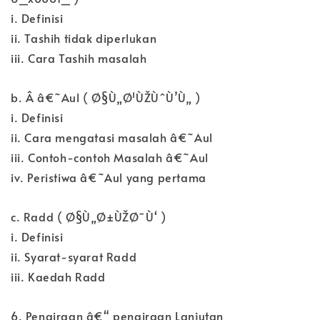
i. Definisi
ii. Tashih tidak diperlukan
iii. Cara Tashih masalah
b. Â â€˜Aul ( Ø§Ù„Ø¹ÙŽÙˆÙ’Ù„ )
i. Definisi
ii. Cara mengatasi masalah â€˜Aul
iii. Contoh-contoh Masalah â€˜Aul
iv. Peristiwa â€˜Aul yang pertama
c. Radd ( Ø§Ù„Ø±ÙŽØ¯Ù‘ )
i. Definisi
ii. Syarat-syarat Radd
iii. Kaedah Radd
6. Pengiraan â€“ pengiraan Lanjutan