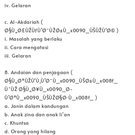
iv. Gelaran
c. Al-Akdariah (
Ø§Ù„Ø£ÙŽÙƒÙ’Ø¯ÙŽØ±Ù_x0090_ÙŠÙŽÙ‘Ø© )
i. Masalah yang berlaku
ii. Cara mengatasi
iii. Gelaran
8. Andaian dan penjagaan (
Ø§Ù„ØªÙŽÙ‘Ù‚Ù’Ø¯Ù_x0090_ÙŠØ±Ù_x008f_
ÙˆÙŽ Ø§Ù„Ø¥Ù_x0090_Ø­
Ù’ØªÙ_x0090_ÙŠÙŽØ§Ø·Ù_x008f_ )
a. Janin dalam kandungan
b. Anak zina dan anak li'an
c. Khuntsa
d. Orang yang hilang