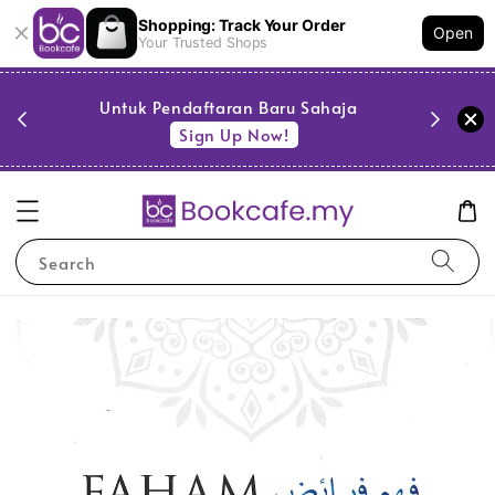
Shopping: Track Your Order
Open
Your Trusted Shops
PESTA 
)
Untuk Pendaftaran Baru Sahaja
se
Sign Up Now!
Search