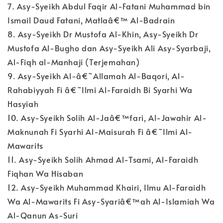
7. Asy-Syeikh Abdul Faqir Al-Fatani Muhammad bin
Ismail Daud Fatani, Matlaâ€™ Al-Badrain
8. Asy-Syeikh Dr Mustofa Al-Khin, Asy-Syeikh Dr
Mustofa Al-Bugho dan Asy-Syeikh Ali Asy-Syarbaji,
Al-Fiqh al-Manhaji (Terjemahan)
9. Asy-Syeikh Al-â€˜Allamah Al-Baqori, Al-
Rahabiyyah Fi â€˜Ilmi Al-Faraidh Bi Syarhi Wa
Hasyiah
10. Asy-Syeikh Solih Al-Jaâ€™fari, Al-Jawahir Al-
Maknunah Fi Syarhi Al-Maisurah Fi â€˜Ilmi Al-
Mawarits
11. Asy-Syeikh Solih Ahmad Al-Tsami, Al-Faraidh
Fiqhan Wa Hisaban
12. Asy-Syeikh Muhammad Khairi, Ilmu Al-Faraidh
Wa Al-Mawarits Fi Asy-Syariâ€™ah Al-Islamiah Wa
Al-Qanun As-Suri