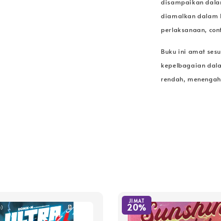
disampaikan dala
diamalkan dalam b
perlaksanaan, cont
Buku ini amat ses
kepelbagaian dala
rendah, menengah, 
JIMAT
20%