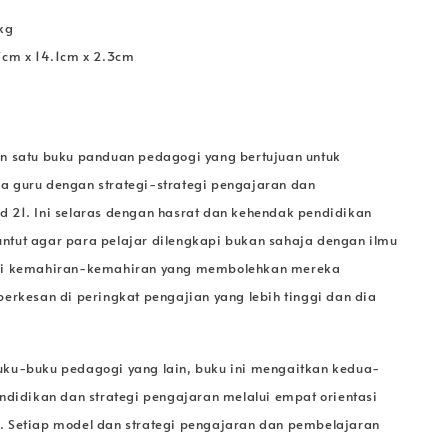
kg
7cm x 14.1cm x 2.3cm
n satu buku panduan pedagogi yang bertujuan untuk
 guru dengan strategi-strategi pengajaran dan
 21. Ini selaras dengan hasrat dan kehendak pendidikan
tut agar para pelajar dilengkapi bukan sahaja dengan ilmu
pi kemahiran-kemahiran yang membolehkan mereka
erkesan di peringkat pengajian yang lebih tinggi dan dia
ku-buku pedagogi yang lain, buku ini mengaitkan kedua-
ndidikan dan strategi pengajaran melalui empat orientasi
 Setiap model dan strategi pengajaran dan pembelajaran