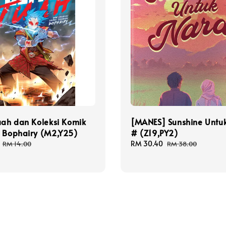
uah dan Koleksi Komik
[MANES] Sunshine Untu
k Bophairy (M2,Y25)
# (Z19,PY2)
Regular
Sale
RM 30.40
Regular
RM 14.00
RM 38.00
price
price
price