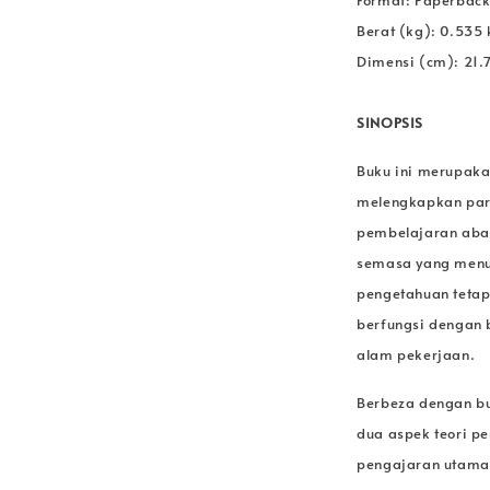
Berat (kg): 0.535 
Dimensi (cm): 21.
SINOPSIS
Buku ini merupaka
melengkapkan para
pembelajaran abad
semasa yang menun
pengetahuan teta
berfungsi dengan b
alam pekerjaan.
Berbeza dengan bu
dua aspek teori pe
pengajaran utama.