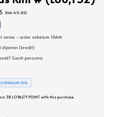
5
Regular
RM 45.00
price
ri sama - order sebelum 10AM
 dijamin (kredit)
osak? Ganti percuma
U DISKAUN 15%
earn 38 LOYALTY POINT with this purchase