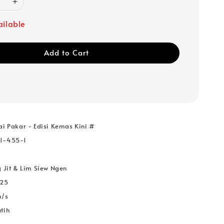
ailable
Add to Cart
ai Pakar - Edisi Kemas Kini #
1-455-1
 Jit & Lim Siew Ngen
025
m/s
tih
k