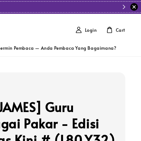
Login
Cart
ermin Pembaca — Anda Pembaca Yang Bagaimana?
JAMES] Guru
gai Pakar - Edisi
s Kini # (L80,Y32)