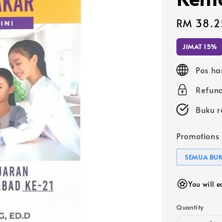
Sale
RM 38.2
price
JIMAT 15%
Pos ha
Refund
Buku r
Promotions
SEMUA BUK
You will 
Quantity