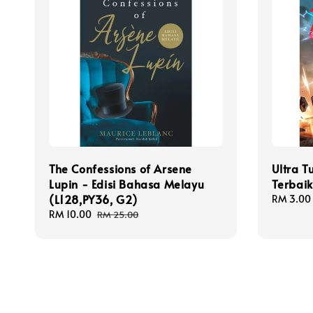
The Confessions of Arsene
Ultra T
Lupin - Edisi Bahasa Melayu
Terbai
(L128,PY36, G2)
Sale
RM 3.00
price
Sale
RM 10.00
Regular
RM 25.00
price
price