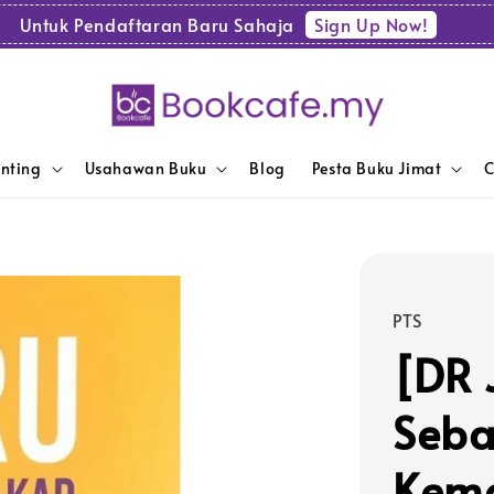
Sign Up Now!
Untuk Pendaftaran Baru Sahaja
enting
Usahawan Buku
Blog
Pesta Buku Jimat
C
PTS
[DR 
Seba
Kema