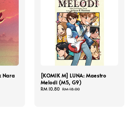
k Nara
[KOMIK M] LUNA: Maestro
Melodi (M5, G9)
Sale
RM 10.80
Regular
RM 18.00
price
price