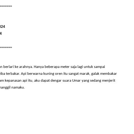
=======
324
4
=======
 berlari ke arahnya. Hanya beberapa meter saja lagi untuk sampai
iba terbakar. Api berwarna kuning oren itu sangat marak, galak membakar
lam kepanasan api itu, aku dapat dengar suara Umar yang sedang menjerit
manggil namaku.