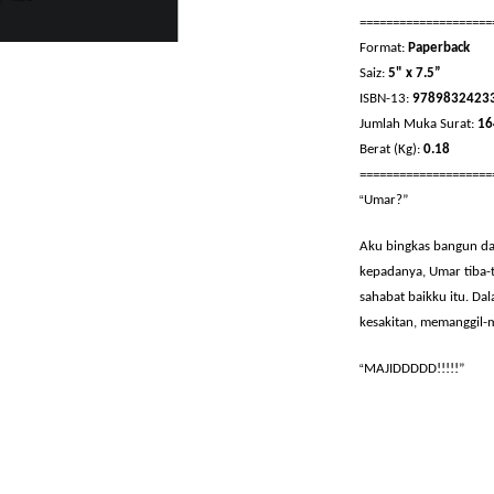
====================
Format:
Paperback
Saiz:
5" x 7.5”
ISBN-13:
9789832423
Jumlah Muka Surat:
16
Berat (Kg):
0.18
====================
“
Umar?”
Aku bingkas bangun dan
kepadanya, Umar tiba-t
sahabat baikku itu. Da
kesakitan, memanggil-
“
MAJIDDDDD!!!!!”