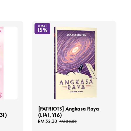
JIMAT
15%
[PATRIOTS] Angkasa Raya
31)
(L141, Y16)
Sale
RM 32.30
Regular
RM 38.00
price
price