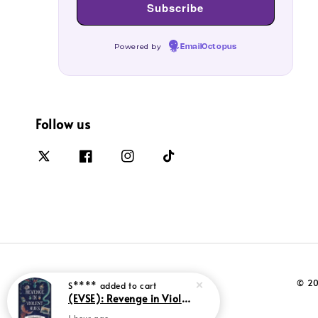
Powered by
EmailOctopus
Follow us
© 20
S****
added to cart
(EVSE): Revenge in Violent Hues (L160, G13)
1 hour ago