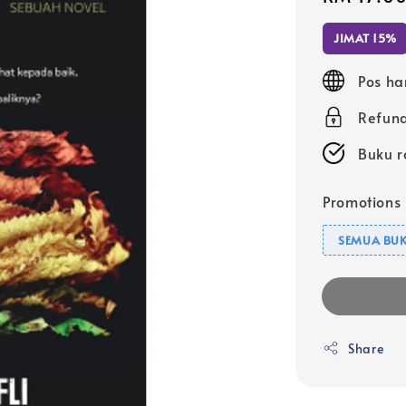
price
JIMAT 15%
Pos ha
Refund
Buku r
Promotions
SEMUA BUK
Share