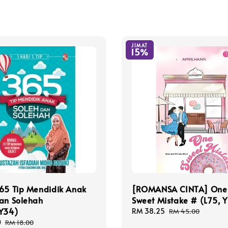
JIMAT
15%
65 Tip Mendidik Anak
[ROMANSA CINTA] One
an Solehah
Sweet Mistake # (L75, Y
PY34)
Sale
RM 38.25
Regular
RM 45.00
price
price
0
Regular
RM 18.00