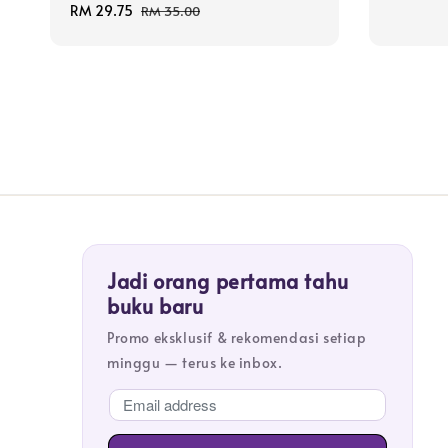
price
Sale
RM 29.75
Regular
RM 35.00
price
price
Jadi orang pertama tahu
buku baru
Promo eksklusif & rekomendasi setiap
minggu — terus ke inbox.