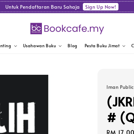
Sign Up Now!
Untuk Pendaftaran Baru Sahaja
enting
Usahawan Buku
Blog
Pesta Buku Jimat
C
Iman Public
(JKR
# (Q
Sale
RM 17.0