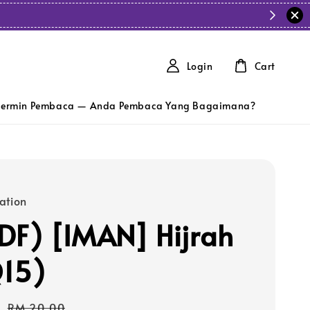
Login
Cart
ermin Pembaca — Anda Pembaca Yang Bagaimana?
ation
DF) [IMAN] Hijrah
15)
0
Regular
RM 20.00