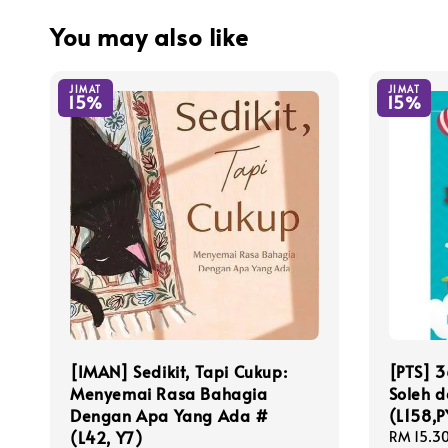
You may also like
JIMAT
JIMAT
15%
15%
[IMAN] Sedikit, Tapi Cukup:
[PTS] 3
Menyemai Rasa Bahagia
Soleh d
Dengan Apa Yang Ada #
(L158,
(L42, Y7)
Sale
RM 15.3