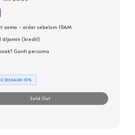
price
ri sama - order sebelum 10AM
 dijamin (kredit)
osak? Ganti percuma
U DISKAUN 15%
Sold Out