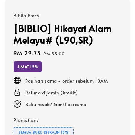
Biblio Press
[BIBLIO] Hikayat Alam
Melayu# (L90,SR)
Sale
RM 29.75
Regular
RM 35.00
price
price
JIMAT 15%
Pos hari sama - order sebelum 10AM
Refund dijamin (kredit)
Buku rosak? Ganti percuma
Promotions
SEMUA BUKU DISKAUN 15%