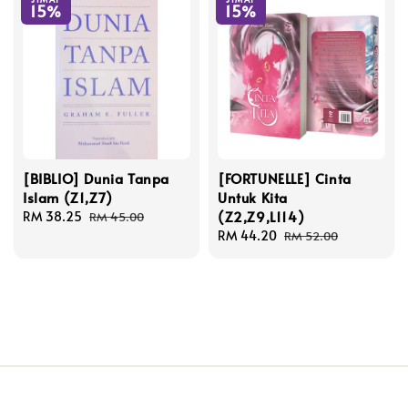
15%
15%
[BIBLIO] Dunia Tanpa
[FORTUNELLE] Cinta
Islam (Z1,Z7)
Untuk Kita
(Z2,Z9,L114)
Sale
RM 38.25
Regular
RM 45.00
price
price
Sale
RM 44.20
Regular
RM 52.00
price
price