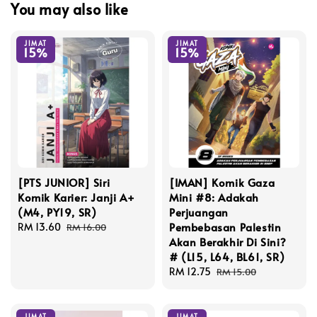
You may also like
JIMAT
JIMAT
15%
15%
[PTS JUNIOR] Siri
[IMAN] Komik Gaza
Komik Karier: Janji A+
Mini #8: Adakah
(M4, PY19, SR)
Perjuangan
Pembebasan Palestin
Sale
RM 13.60
Regular
RM 16.00
Akan Berakhir Di Sini?
price
price
# (L15, L64, BL61, SR)
Sale
RM 12.75
Regular
RM 15.00
price
price
JIMAT
JIMAT