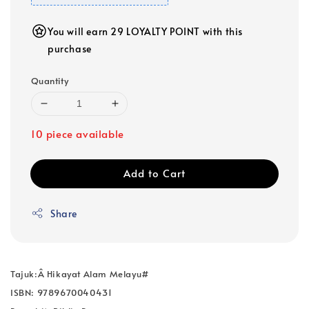
You will earn 29 LOYALTY POINT with this
purchase
Quantity
10 piece available
Add to Cart
Share
Tajuk:Â Hikayat Alam Melayu#
ISBN: 9789670040431