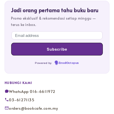
Jadi orang pertama tahu buku baru
Promo eksklusif & rekomendasi setiap minggu —
terus ke inbox.
Powered by
EmailOctopus
HUBUNGI KAMI
WhatsApp 016-6611972
03-61271135
orders@bookcafe.com.my