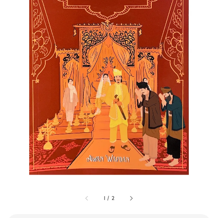
1
/
2