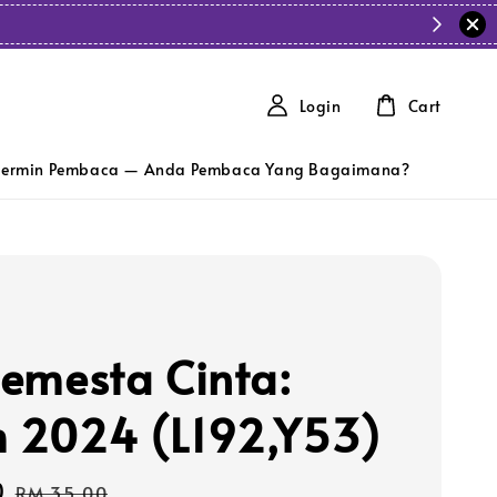
Login
Cart
ermin Pembaca — Anda Pembaca Yang Bagaimana?
 Semesta Cinta:
m 2024 (L192,Y53)
0
Regular
RM 35.00