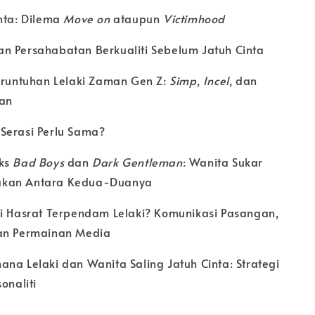
nta: Dilema
Move on
ataupun
Victimhood
n Persahabatan Berkualiti Sebelum Jatuh Cinta
Keruntuhan Lelaki Zaman Gen Z:
Simp
,
Incel
, dan
pan
Serasi Perlu Sama?
ks
Bad Boys
dan
Dark Gentleman
: Wanita Sukar
akan Antara Kedua-Duanya
mi Hasrat Terpendam Lelaki? Komunikasi Pasangan,
dan Permainan Media
na Lelaki dan Wanita Saling Jatuh Cinta: Strategi
onaliti