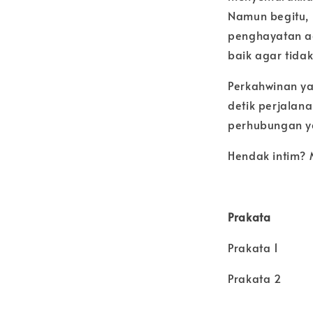
Namun begitu, 
penghayatan aga
baik agar tida
Perkahwinan y
detik perjalan
perhubungan ya
Hendak intim? 
Prakata
Prakata 1
Prakata 2