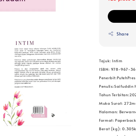
Share
Tajuk: Intim
ISBN: 978-967-3
Penerbit:PutehPres
Penulis:Saifuddin
Tahun Terbitan:20
Muka Surat: 272m
Halaman: Berwarn
Format: Paperbac
Berat (kg): 0.305