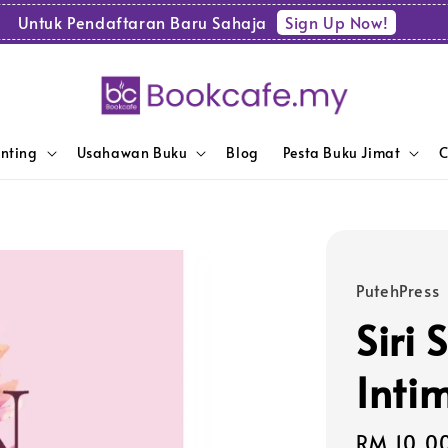
Sign Up Now!
Untuk Pendaftaran Baru Sahaja
enting
Usahawan Buku
Blog
Pesta Buku Jimat
C
PutehPress
Siri
Inti
Sale
RM 10.0