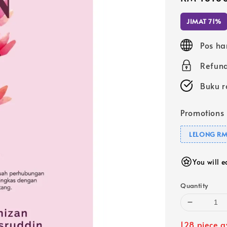
price
JIMAT 71%
Pos ha
Refund
Buku r
Promotions
LELONG RM
You will 
Quantity
128 piece a