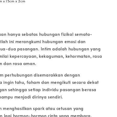
m x 15cm x 2cm
bukan hanya sebatas hubungan fizikal semata-
tilah ini merangkumi hubungan emosi dan
dua-dua pasangan. Intim adalah hubungan yang
nilai kepercayaan, kekaguman, kehormatan, rasa
an dan rasa aman.
am perhubungan disemarakkan dengan
sa ingin tahu, faham dan mengikuti secara dekat
gan sehingga setiap individu pasangan berasa
ampu menjadi dirinya sendiri.
an menghasilkan spark atau cetusan yang
 lagi hormon-hormon cinta yang membara.