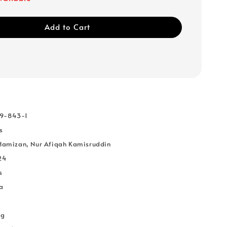
Add to Cart
69-843-1
s
 Hamizan, Nur Afiqah Kamisruddin
24
s
a
k
kg