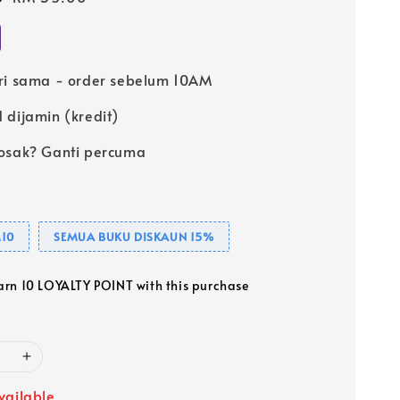
price
ri sama - order sebelum 10AM
 dijamin (kredit)
osak? Ganti percuma
10
SEMUA BUKU DISKAUN 15%
earn 10 LOYALTY POINT with this purchase
vailable