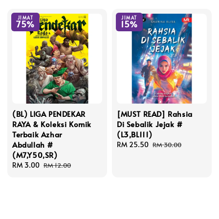
JIMAT
JIMAT
75%
15%
(BL) LIGA PENDEKAR
[MUST READ] Rahsia
RAYA & Koleksi Komik
Di Sebalik Jejak #
Terbaik Azhar
(L3,BL111)
Abdullah #
Sale
RM 25.50
Regular
RM 30.00
(M7,Y50,SR)
price
price
Sale
RM 3.00
Regular
RM 12.00
price
price