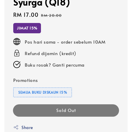
Syurga (Q18)
Sale
RM 17.00
Regular
RM 20.00
price
price
JIMAT 15%
Pos hari sama - order sebelum 10AM
Refund dijamin (kredit)
Buku rosak? Ganti percuma
Promotions
SEMUA BUKU DISKAUN 15%
Sold Out
Share