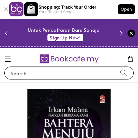
Shopping: Track Your Order
Open
Your Trusted Shops
PESTA 
)
Untuk Pendaftaran Baru Sahaja
se
Sign Up Now!
Search