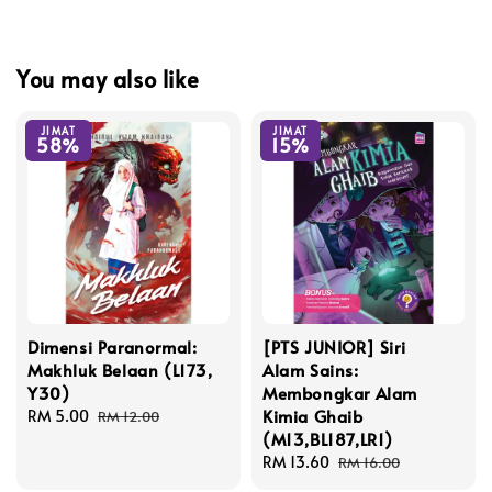
You may also like
JIMAT
JIMAT
58%
15%
Dimensi Paranormal:
[PTS JUNIOR] Siri
Makhluk Belaan (L173,
Alam Sains:
Y30)
Membongkar Alam
Kimia Ghaib
Sale
RM 5.00
Regular
RM 12.00
(M13,BL187,LR1)
price
price
Sale
RM 13.60
Regular
RM 16.00
price
price