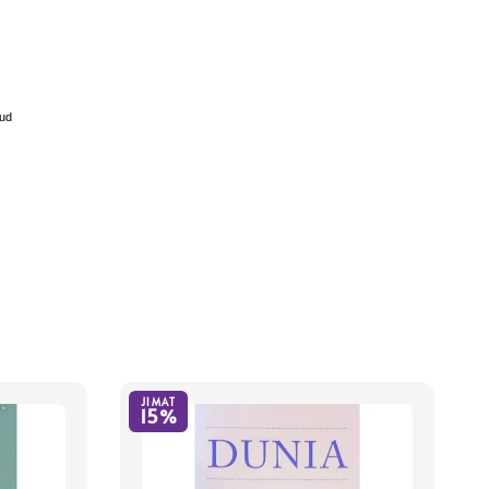
ud
JIMAT
15%