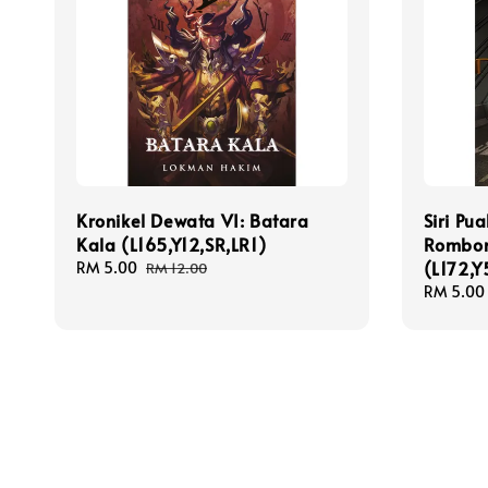
Kronikel Dewata VI: Batara
Siri Pu
Kala (L165,Y12,SR,LR1)
Rombon
(L172,Y
Sale
RM 5.00
Regular
RM 12.00
price
price
Sale
RM 5.00
price