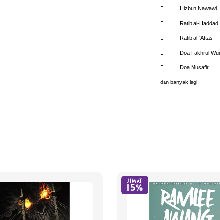
 Hizbun Nawawi
 Ratib al-Haddad
 Ratib al-‘Attas
 Doa Fakhrul Wuj
 Doa Musafir
dan banyak lagi.
JIMAT
15%