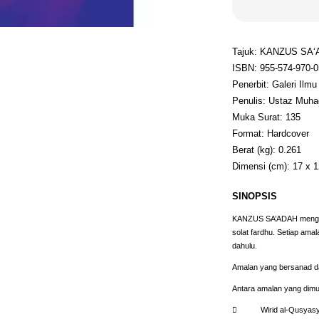
Tajuk: KANZUS SA
ISBN: 955-574-970-0
Penerbit: Galeri Ilmu
Penulis: Ustaz Muhadi
Muka Surat: 135
Format: Hardcover
Berat (kg): 0.261
Dimensi (cm): 17 x 1
SINOPSIS
KANZUS SA’ADAH menghim
solat fardhu. Setiap ama
dahulu.
Amalan yang bersanad da
Antara amalan yang dimu
 Wirid al-Qusyasy