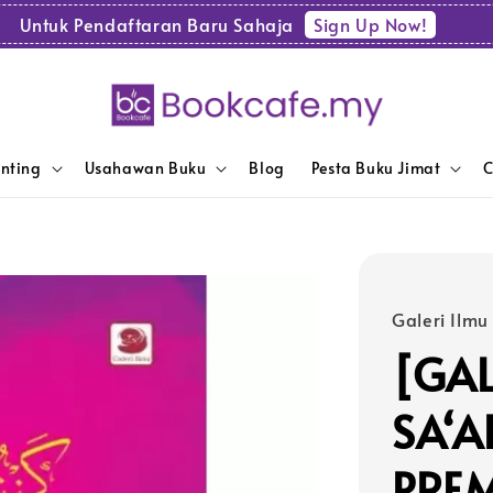
Sign Up Now!
Untuk Pendaftaran Baru Sahaja
enting
Usahawan Buku
Blog
Pesta Buku Jimat
C
Galeri Ilmu
[GAL
SA‘A
PREM