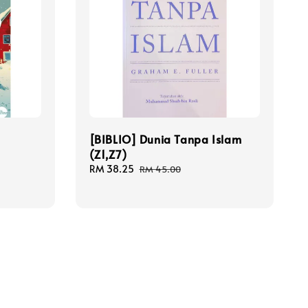
[BIBLIO] Dunia Tanpa Islam
(Z1,Z7)
Sale
RM 38.25
Regular
RM 45.00
price
price