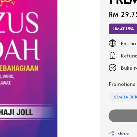
Sale
RM 29.7
price
JIMAT 15%
Pos ha
Refund
Buku r
Promotions
SEMUA BUK
Share