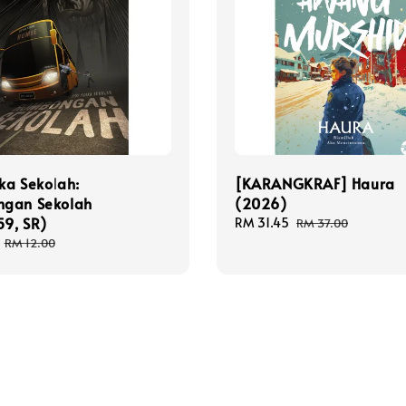
aka Sekolah:
[KARANGKRAF] Haura
gan Sekolah
(2026)
59, SR)
Sale
RM 31.45
Regular
RM 37.00
price
price
Regular
RM 12.00
price