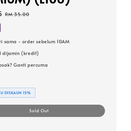
5
Regular
RM 35.00
price
ri sama - order sebelum 10AM
 dijamin (kredit)
osak? Ganti percuma
U DISKAUN 15%
Sold Out