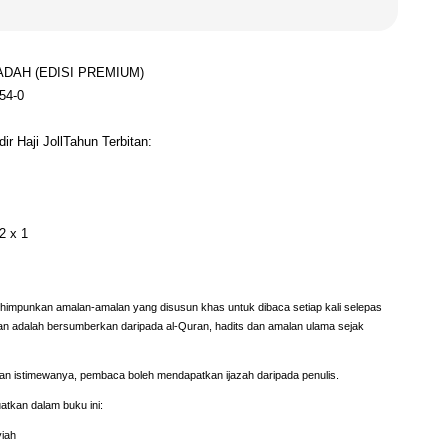
‘ADAH (EDISI PREMIUM)
54-0
r Haji Joll
Tahun Terbitan:
2 x 1
punkan amalan-amalan yang disusun khas untuk dibaca setiap kali selepas
lan adalah bersumberkan daripada al-Quran, hadits dan amalan ulama sejak
n istimewanya, pembaca boleh mendapatkan ijazah daripada penulis.
atkan dalam buku ini:
iah